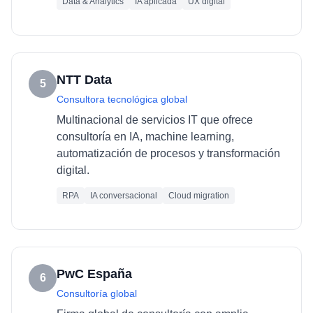
Data & Analytics
IA aplicada
UX digital
NTT Data
5
Consultora tecnológica global
Multinacional de servicios IT que ofrece
consultoría en IA, machine learning,
automatización de procesos y transformación
digital.
RPA
IA conversacional
Cloud migration
PwC España
6
Consultoría global