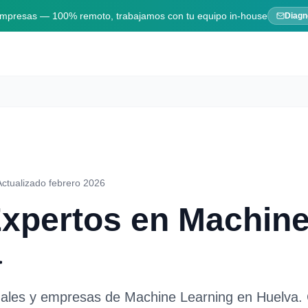
 empresas — 100% remoto, trabajamos con tu equipo in-house
Diagn
Actualizado febrero 2026
Expertos en
Machine
a
nales y empresas de
Machine Learning
en
Huelva
.