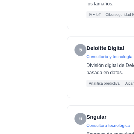
los tamaños.
IA + IoT
Ciberseguridad I
Deloitte Digital
5
Consultoría y tecnología
División digital de De
basada en datos.
Analítica predictiva
IA pa
Sngular
6
Consultora tecnológica