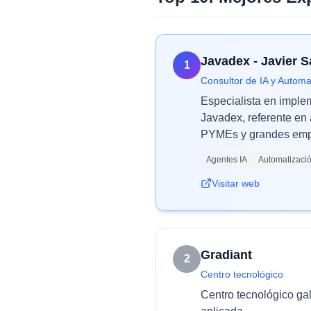
Javadex - Javier 
1
Consultor de IA y Automa
Especialista en imple
Javadex, referente en 
PYMEs y grandes empr
Agentes IA
Automatizaci
Visitar web
Gradiant
2
Centro tecnológico
Centro tecnológico ga