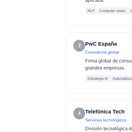
aplicada.
NLP
Computer vision
C
PwC España
3
Consultoría global
Firma global de consult
grandes empresas.
Estrategia IA
Automatizac
Telefónica Tech
4
Servicios tecnológicos
División tecnológica d