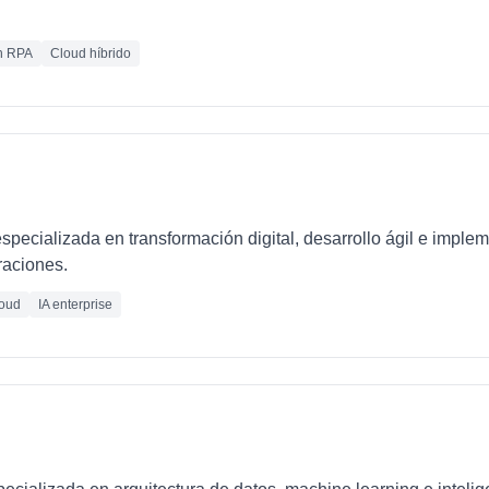
n RPA
Cloud híbrido
pecializada en transformación digital, desarrollo ágil e imple
raciones.
oud
IA enterprise