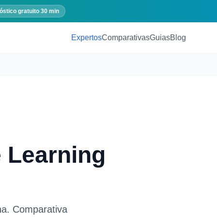
óstico gratuito 30 min
Expertos
Comparativas
Guias
Blog
 Learning
na
. Comparativa