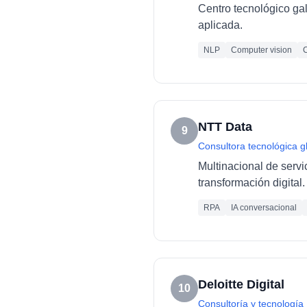
Centro tecnológico ga
aplicada.
NLP
Computer vision
C
NTT Data
9
Consultora tecnológica g
Multinacional de servi
transformación digital.
RPA
IA conversacional
Deloitte Digital
10
Consultoría y tecnología