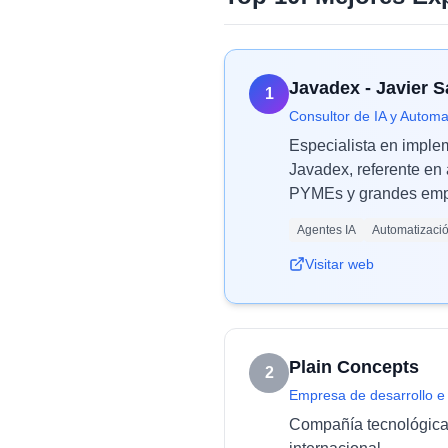
Javadex - Javier 
1
Consultor de IA y Automa
Especialista en imple
Javadex, referente en 
PYMEs y grandes empr
Agentes IA
Automatizaci
Visitar web
Plain Concepts
2
Empresa de desarrollo e
Compañía tecnológica e