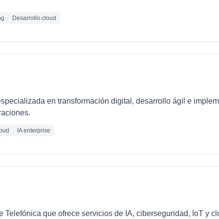
ng
Desarrollo cloud
pecializada en transformación digital, desarrollo ágil e imple
raciones.
oud
IA enterprise
e Telefónica que ofrece servicios de IA, ciberseguridad, IoT y 