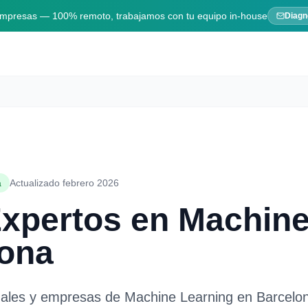
 empresas — 100% remoto, trabajamos con tu equipo in-house
Diagn
a
Actualizado febrero 2026
Expertos en
Machine
lona
nales y empresas de
Machine Learning
en
Barcelo