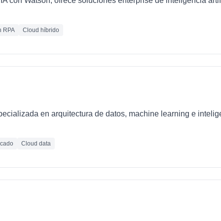
IA con Watson, ofrece soluciones enterprise de inteligencia artif
n RPA
Cloud híbrido
ializada en arquitectura de datos, machine learning e inteligen
icado
Cloud data