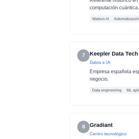
Referente histórico en 
computación cuántica.
Watson AI
Automatizació
Keepler Data Tech
7
Datos e IA
Empresa española espec
negocio.
Data engineering
ML apl
Gradiant
8
Centro tecnológico