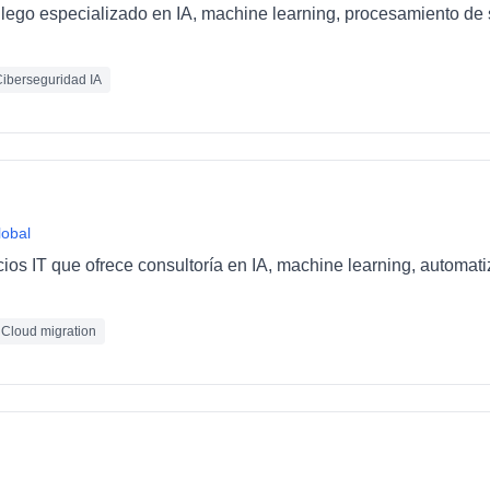
llego especializado en IA, machine learning, procesamiento de 
iberseguridad IA
lobal
cios IT que ofrece consultoría en IA, machine learning, automat
Cloud migration