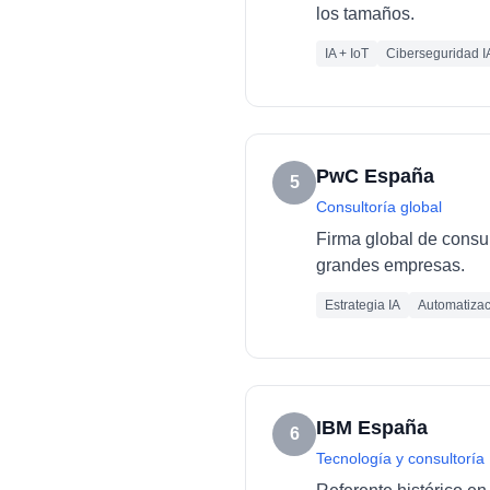
los tamaños.
IA + IoT
Ciberseguridad I
PwC España
5
Consultoría global
Firma global de consult
grandes empresas.
Estrategia IA
Automatizac
IBM España
6
Tecnología y consultoría