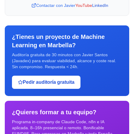
Contactar con Javier
YouTube
LinkedIn
¿Tienes un proyecto de
Machine
Learning
en
Marbella
?
Auditoría gratuita de 30 minutos con Javier Santos
(Javadex) para evaluar viabilidad, alcance y coste real.
Sin compromiso. Respuesta < 24h.
Pedir auditoría gratuita
¿Quieres formar a tu equipo?
Programa in-company de Claude Code, n8n e IA
aplicada. 8–16h presencial o remoto. Bonificable
FUNDAE. Para empresas en
Marbella
y toda España.