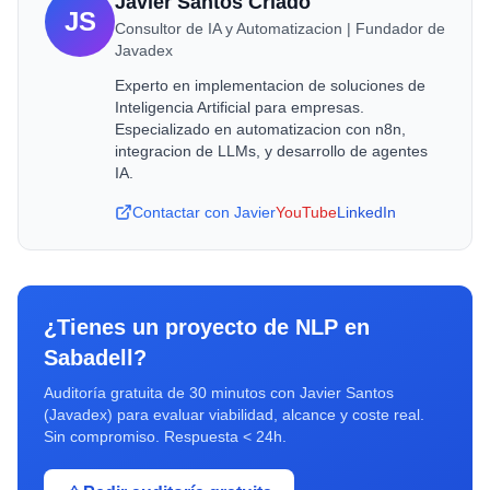
Javier Santos Criado
JS
Consultor de IA y Automatizacion | Fundador de
Javadex
Experto en implementacion de soluciones de
Inteligencia Artificial para empresas.
Especializado en automatizacion con n8n,
integracion de LLMs, y desarrollo de agentes
IA.
Contactar con Javier
YouTube
LinkedIn
¿Tienes un proyecto de
NLP
en
Sabadell
?
Auditoría gratuita de 30 minutos con Javier Santos
(Javadex) para evaluar viabilidad, alcance y coste real.
Sin compromiso. Respuesta < 24h.