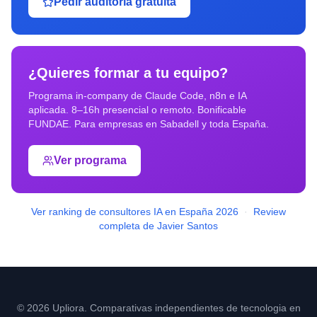
Pedir auditoría gratuita
¿Quieres formar a tu equipo?
Programa in-company de Claude Code, n8n e IA
aplicada. 8–16h presencial o remoto. Bonificable
FUNDAE. Para empresas en
Sabadell
y toda España.
Ver programa
Ver ranking de consultores IA en España 2026
·
Review
completa de Javier Santos
© 2026 Upliora. Comparativas independientes de tecnologia en