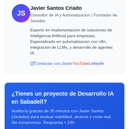
Javier Santos Criado
JS
Consultor de IA y Automatizacion | Fundador de
Javadex
Experto en implementacion de soluciones de
Inteligencia Artificial para empresas.
Especializado en automatizacion con n8n,
integracion de LLMs, y desarrollo de agentes
IA.
Contactar con Javier
YouTube
LinkedIn
¿Tienes un proyecto de
Desarrollo IA
en
Sabadell
?
Auditoría gratuita de 30 minutos con Javier Santos
(Javadex) para evaluar viabilidad, alcance y coste real.
Sin compromiso. Respuesta < 24h.