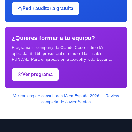
Pedir auditoría gratuita
¿Quieres formar a tu equipo?
Programa in-company de Claude Code, n8n e IA
aplicada. 8–16h presencial o remoto. Bonificable
FUNDAE. Para empresas en
Sabadell
y toda España.
Ver programa
Ver ranking de consultores IA en España 2026
·
Review
completa de Javier Santos