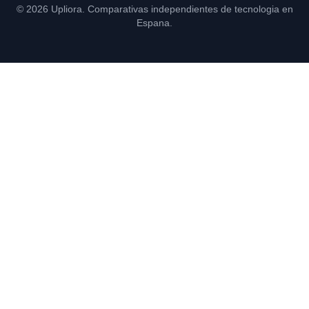
© 2026 Upliora. Comparativas independientes de tecnologia en
Espana.
Consultoría y formación en IA para empresas