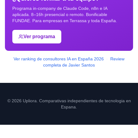
Programa in-company de Claude Code, n8n e IA
aplicada. 8–16h presencial o remoto. Bonificable
FUNDAE. Para empresas en
Terrassa
y toda España.
Ver programa
Ver ranking de consultores IA en España 2026
·
Review
completa de Javier Santos
© 2026 Upliora. Comparativas independientes de tecnologia en
Espana.