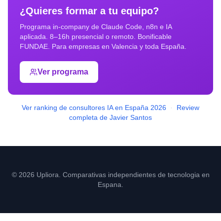
¿Quieres formar a tu equipo?
Programa in-company de Claude Code, n8n e IA
aplicada. 8–16h presencial o remoto. Bonificable
FUNDAE. Para empresas en
Valencia
y toda España.
Ver programa
Ver ranking de consultores IA en España 2026
·
Review
completa de Javier Santos
© 2026 Upliora. Comparativas independientes de tecnologia en
Espana.