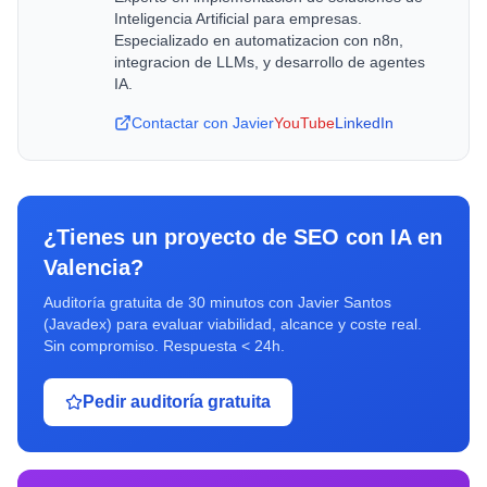
Inteligencia Artificial para empresas.
Especializado en automatizacion con n8n,
integracion de LLMs, y desarrollo de agentes
IA.
Contactar con Javier
YouTube
LinkedIn
¿Tienes un proyecto de
SEO con IA
en
Valencia
?
Auditoría gratuita de 30 minutos con Javier Santos
(Javadex) para evaluar viabilidad, alcance y coste real.
Sin compromiso. Respuesta < 24h.
Pedir auditoría gratuita