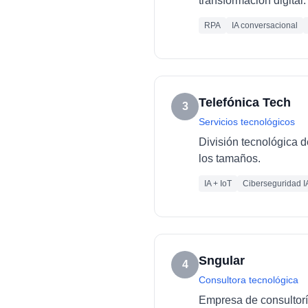
transformación digital.
RPA
IA conversacional
Telefónica Tech
3
Servicios tecnológicos
División tecnológica d
los tamaños.
IA + IoT
Ciberseguridad I
Sngular
4
Consultora tecnológica
Empresa de consultoría