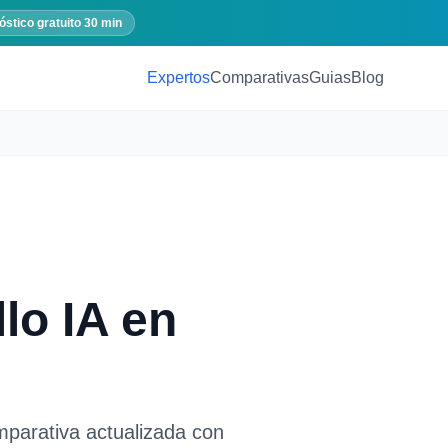
óstico gratuito 30 min
Expertos
Comparativas
Guias
Blog
lo IA
en
mparativa actualizada con