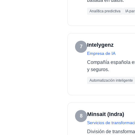
basada en datos.
Analítica predictiva
IA pa
Intelygenz
7
Empresa de IA
Compañía española esp
y seguros.
Automatización inteligente
Minsait (Indra)
8
Servicios de transformaci
División de transforma