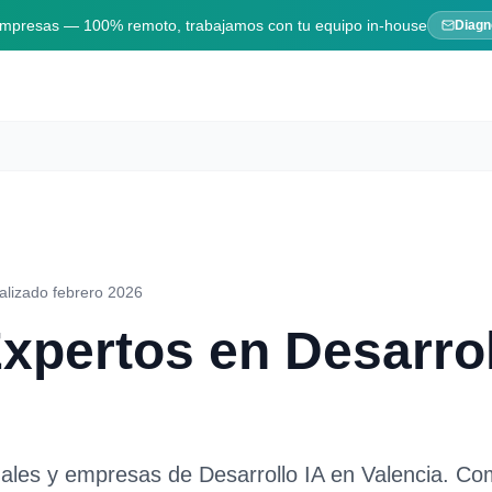
 empresas — 100% remoto, trabajamos con tu equipo in-house
Diagn
alizado febrero 2026
Expertos en
Desarrol
nales y empresas de
Desarrollo IA
en
Valencia
. Co