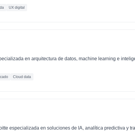
ada
UX digital
ializada en arquitectura de datos, machine learning e inteligen
icado
Cloud data
loitte especializada en soluciones de IA, analítica predictiva y 