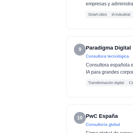
empresas y administra
Smart cities
IA industrial
Paradigma Digital
9
Consultora tecnológica
Consultora española es
IA para grandes corpo
Transformación digital
Cl
PwC España
10
Consultoría global