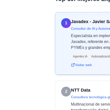
Javadex - Javier 
1
Consultor de IA y Automa
Especialista en imple
Javadex, referente en 
PYMEs y grandes empr
Agentes IA
Automatizaci
Visitar web
NTT Data
2
Consultora tecnológica g
Multinacional de servi