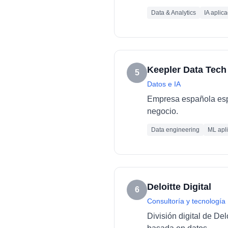
Data & Analytics
IA aplic
Keepler Data Tech
5
Datos e IA
Empresa española espec
negocio.
Data engineering
ML apl
Deloitte Digital
6
Consultoría y tecnología
División digital de De