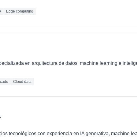
A
Edge computing
ializada en arquitectura de datos, machine learning e inteligen
icado
Cloud data
a
cios tecnológicos con experiencia en IA generativa, machine le