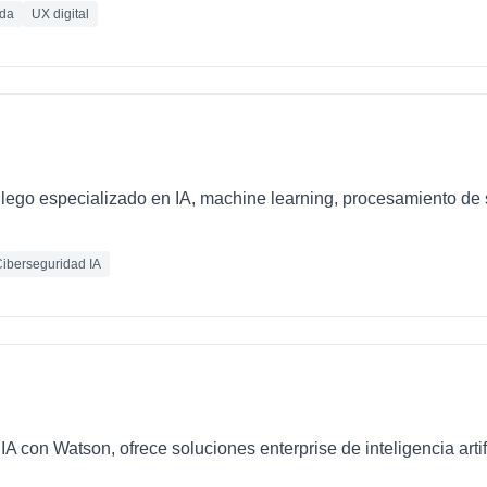
ada
UX digital
llego especializado en IA, machine learning, procesamiento de 
iberseguridad IA
IA con Watson, ofrece soluciones enterprise de inteligencia artif