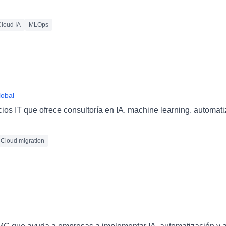
loud IA
MLOps
lobal
cios IT que ofrece consultoría en IA, machine learning, automat
Cloud migration