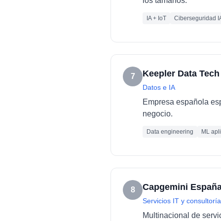
los tamaños.
IA + IoT
Ciberseguridad I
Keepler Data Tech
7
Datos e IA
Empresa española espec
negocio.
Data engineering
ML apl
Capgemini Españ
8
Servicios IT y consultoría
Multinacional de servi