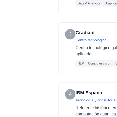
Data & Analytics
IA aplic
Gradiant
3
Centro tecnológico
Centro tecnológico ga
aplicada.
NLP
Computer vision
C
IBM España
4
Tecnología y consultoría
Referente histórico en 
computación cuántica.