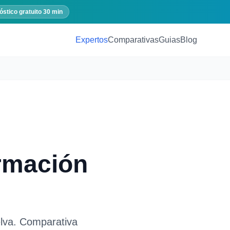
óstico gratuito 30 min
Expertos
Comparativas
Guias
Blog
rmación
lva
. Comparativa