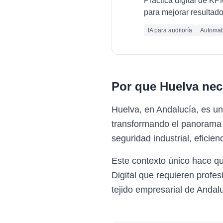
Práctica digital de K
para mejorar resultado
IA para auditoría
Automati
Por que
Huelva
nec
Huelva, en Andalucía, es un
transformando el panorama e
seguridad industrial, eficie
Este contexto único hace q
Digital que requieren profe
tejido empresarial de Andalu