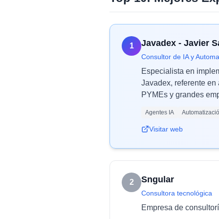
Javadex - Javier 
1
Consultor de IA y Automa
Especialista en imple
Javadex, referente en 
PYMEs y grandes empr
Agentes IA
Automatizaci
Visitar web
Sngular
2
Consultora tecnológica
Empresa de consultoría