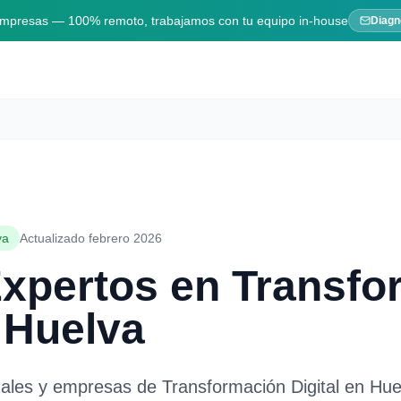
 empresas — 100% remoto, trabajamos con tu equipo in-house
Diagn
va
Actualizado febrero 2026
Expertos en
Transfo
n
Huelva
nales y empresas de
Transformación Digital
en
Hue