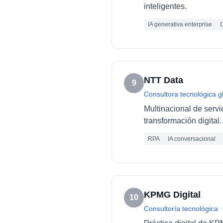
inteligentes.
IA generativa enterprise
C
NTT Data
9
Consultora tecnológica g
Multinacional de servi
transformación digital.
RPA
IA conversacional
KPMG Digital
10
Consultoría tecnológica