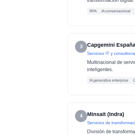
transformación digital.
RPA
IA conversacional
Capgemini Españ
3
Servicios IT y consultoría
Multinacional de servi
inteligentes.
IA generativa enterprise
C
Minsait (Indra)
4
Servicios de transformaci
División de transforma