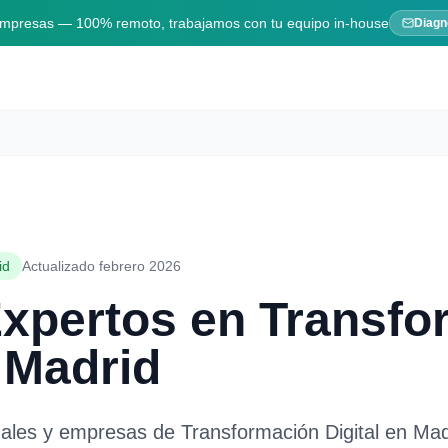
 empresas — 100% remoto, trabajamos con tu equipo in-house
Diagn
id
Actualizado febrero 2026
Expertos en
Transfo
n
Madrid
nales y empresas de
Transformación Digital
en
Mad