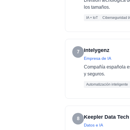
División tecnológica d
los tamaños.
IA + IoT
Ciberseguridad I
Intelygenz
7
Empresa de IA
Compañía española esp
y seguros.
Automatización inteligente
Keepler Data Tech
8
Datos e IA