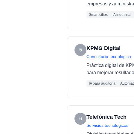
empresas y administra
Smart cities
IA industrial
KPMG Digital
5
Consultoría tecnológica
Práctica digital de K
para mejorar resultado
IA para auditoría
Automati
Telefónica Tech
6
Servicios tecnológicos