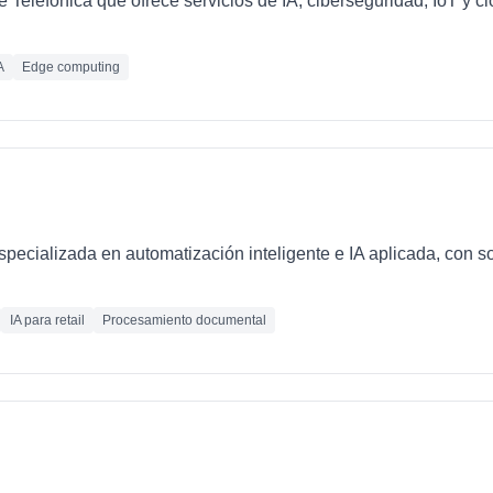
e Telefónica que ofrece servicios de IA, ciberseguridad, IoT y 
A
Edge computing
ecializada en automatización inteligente e IA aplicada, con so
IA para retail
Procesamiento documental