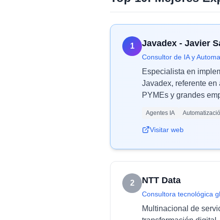
Javadex - Javier 
1
Consultor de IA y Automa
Especialista en imple
Javadex, referente en 
PYMEs y grandes empr
Agentes IA
Automatizaci
Visitar web
NTT Data
2
Consultora tecnológica g
Multinacional de servi