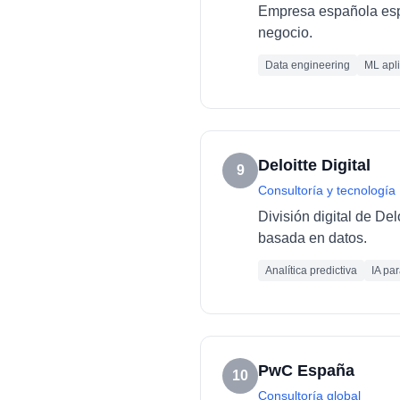
Empresa española espec
negocio.
Data engineering
ML apl
Deloitte Digital
9
Consultoría y tecnología
División digital de De
basada en datos.
Analítica predictiva
IA pa
PwC España
10
Consultoría global