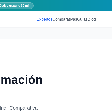
óstico gratuito 30 min
Expertos
Comparativas
Guias
Blog
rmación
rid
. Comparativa