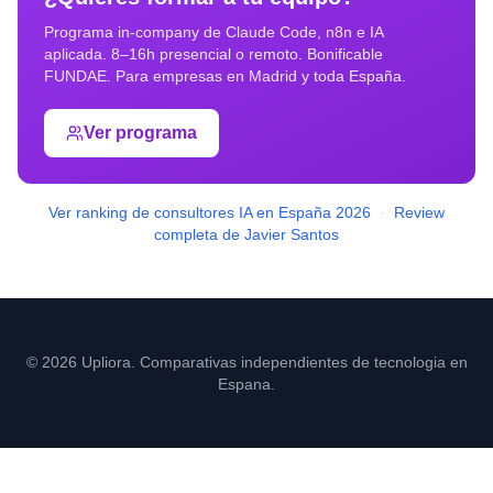
Programa in-company de Claude Code, n8n e IA
aplicada. 8–16h presencial o remoto. Bonificable
FUNDAE. Para empresas en
Madrid
y toda España.
Ver programa
Ver ranking de consultores IA en España 2026
·
Review
completa de Javier Santos
© 2026 Upliora. Comparativas independientes de tecnologia en
Espana.