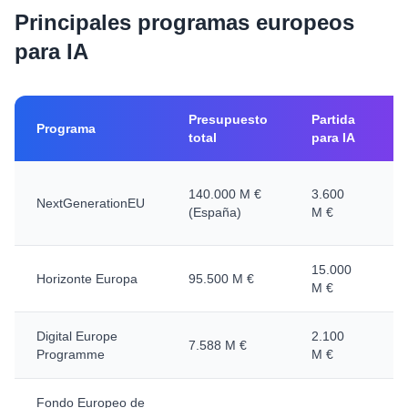
Principales programas europeos
para IA
Presupuesto
Partida
Programa
total
para IA
A
140.000 M €
3.600
NextGenerationEU
c
(España)
M €
n
15.000
C
Horizonte Europa
95.500 M €
M €
d
Digital Europe
2.100
C
7.588 M €
Programme
M €
d
Fondo Europeo de