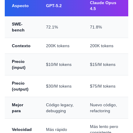
Claude Opus
Aspecto
GPT-5.2
4.5
SWE-
72.1%
71.8%
bench
Contexto
200K tokens
200K tokens
Precio
$10/M tokens
$15/M tokens
(input)
Precio
$30/M tokens
$75/M tokens
(output)
Mejor
Código legacy,
Nuevo código,
para
debugging
refactoring
Más lento pero
Velocidad
Más rápido
consistente