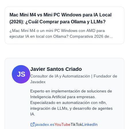
MAX. VRAM, precio, conectividad y ganador por caso de
uso.
Mac Mini M4 vs Mini PC Windows para IA Local
(2026): ¿Cuál Comprar para Ollama y LLMs?
¿Mac Mini M4 o un mini PC Windows con AMD para
ejecutar IA en local con Ollama? Comparativa 2026 de
memoria, precio, consumo y compatibilidad. Mac Mini M4 y
M4 Pro vs Beelink SER8 y GEEKOM A6, con ganador por
caso de uso.
Javier Santos Criado
JS
Consultor de IA y Automatización | Fundador de
Javadex
Experto en implementación de soluciones de
Inteligencia Artificial para empresas.
Especializado en automatización con n8n,
integración de LLMs, y desarrollo de agentes
IA.
javadex.es
YouTube
TikTok
LinkedIn