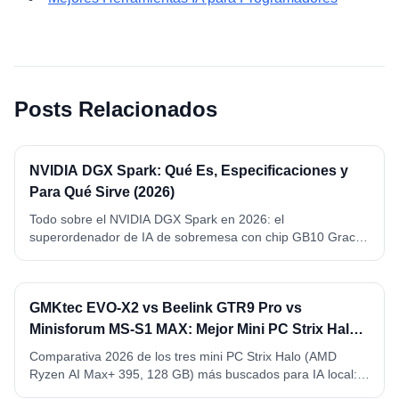
Posts Relacionados
NVIDIA DGX Spark: Qué Es, Especificaciones y
Para Qué Sirve (2026)
Todo sobre el NVIDIA DGX Spark en 2026: el
superordenador de IA de sobremesa con chip GB10 Grace
Blackwell, 128 GB de memoria unificada y 1 petaFLOP FP4.
Qué es, especificaciones completas, qué modelos ejecuta y
para qué sirve de verdad.
GMKtec EVO-X2 vs Beelink GTR9 Pro vs
Minisforum MS-S1 MAX: Mejor Mini PC Strix Halo
para IA Local (2026)
Comparativa 2026 de los tres mini PC Strix Halo (AMD
Ryzen AI Max+ 395, 128 GB) más buscados para IA local:
GMKtec EVO-X2, Beelink GTR9 Pro y Minisforum MS-S1