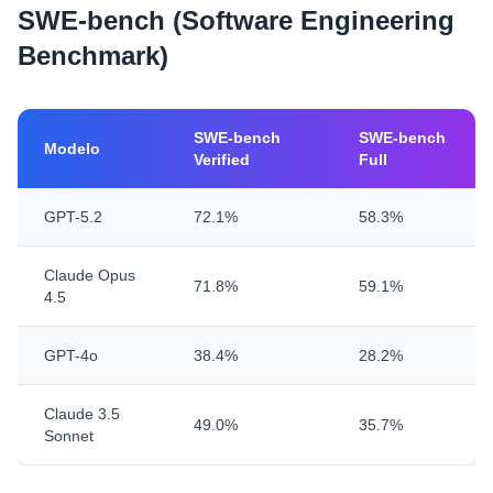
SWE-bench (Software Engineering
Benchmark)
SWE-bench
SWE-bench
Modelo
Verified
Full
GPT-5.2
72.1%
58.3%
Claude Opus
71.8%
59.1%
4.5
GPT-4o
38.4%
28.2%
Claude 3.5
49.0%
35.7%
Sonnet