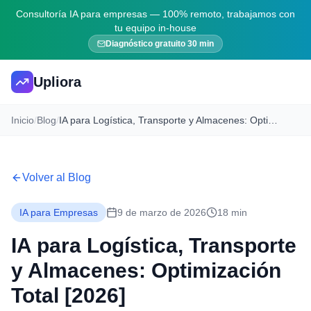
Consultoría IA para empresas — 100% remoto, trabajamos con
tu equipo in-house
Diagnóstico gratuito 30 min
Upliora
Inicio
/
Blog
/
IA para Logística, Transporte y Almacenes: Optimización Total [2026]
Volver al Blog
IA para Empresas
9 de marzo de 2026
18 min
IA para Logística, Transporte
y Almacenes: Optimización
Total [2026]