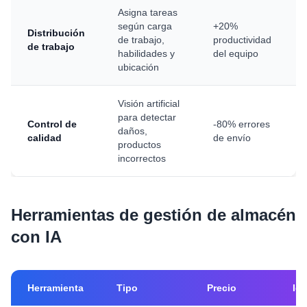
Asigna tareas
según carga
+20%
Distribución
de trabajo,
productividad
de trabajo
habilidades y
del equipo
ubicación
Visión artificial
para detectar
Control de
-80% errores
daños,
calidad
de envío
productos
incorrectos
Herramientas de gestión de almacén
con IA
Herramienta
Tipo
Precio
Ide