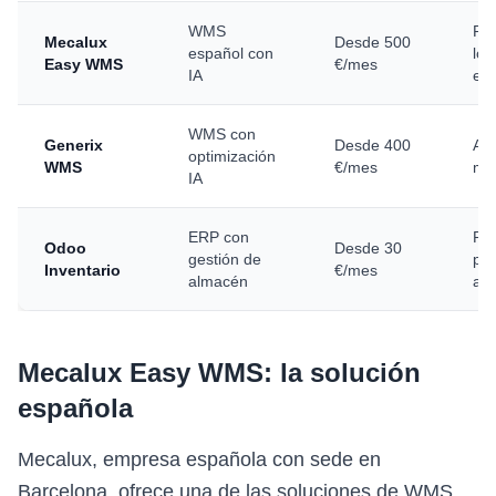
WMS
PY
Mecalux
Desde 500
español con
log
Easy WMS
€/mes
IA
es
WMS con
Generix
Desde 400
Al
optimización
WMS
€/mes
me
IA
ERP con
PY
Odoo
Desde 30
gestión de
pr
Inventario
€/mes
almacén
aju
Mecalux Easy WMS: la solución
española
Mecalux, empresa española con sede en
Barcelona, ofrece una de las soluciones de WMS