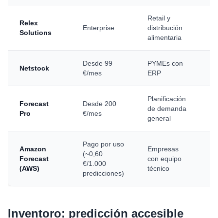
Retail y
Relex
Enterprise
distribución
9
Solutions
alimentaria
Desde 99
PYMEs con
Netstock
8
€/mes
ERP
Planificación
Forecast
Desde 200
de demanda
8
Pro
€/mes
general
Pago por uso
Amazon
Empresas
(~0,60
Forecast
con equipo
8
€/1.000
(AWS)
técnico
predicciones)
Inventoro: predicción accesible