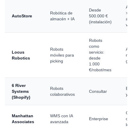
Al
Desde
Robótica de
>2.
AutoStore
500.000 €
almacén + IA
alt
(instalación)
vo
Robots
como
Robots
Al
Locus
servicio:
móviles para
me
Robotics
desde
picking
gr
1.000
€/robot/mes
6 River
Robots
Ec
Systems
Consultar
colaborativos
y f
(Shopify)
Gr
Manhattan
WMS con IA
Enterprise
op
Associates
avanzada
log