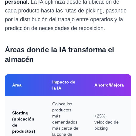
personal.
La IA optimiza desde la ubicación de
cada producto hasta las rutas de picking, pasando
por la distribución del trabajo entre operarios y la
predicción de necesidades de reposición.
Áreas donde la IA transforma el
almacén
Impacto de
Área
Ahorro/Mejora
la IA
Coloca los
productos
Slotting
más
+25%
(ubicación
demandados
velocidad de
de
más cerca de
picking
productos)
la zona de