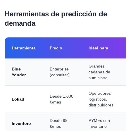
Herramientas de predicción de
demanda
P
Herramienta
Precio
Ideal para
r
Grandes
Blue
Enterprise
cadenas de
9
Yonder
(consultar)
suministro
Operadores
Desde 1.000
Lokad
logísticos,
8
€/mes
distribuidores
Desde 99
PYMEs con
Inventoro
8
€/mes
inventario