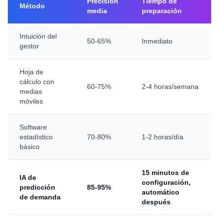
Precisión
Tiempo de
Método
media
preparación
Intuición del
50-65%
Inmediato
gestor
Hoja de
cálculo con
60-75%
2-4 horas/semana
medias
móviles
Software
estadístico
70-80%
1-2 horas/día
básico
15 minutos de
IA de
configuración,
predicción
85-95%
automático
de demanda
después