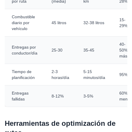
por ruta
(media)
km
28%
Combustible
15-
diario por
45 litros
32-38 litros
29%
vehículo
40-
Entregas por
25-30
35-45
50%
conductor/día
más
Tiempo de
2-3
5-15
95%
planificación
horas/día
minutos/día
Entregas
60%
8-12%
3-5%
fallidas
menos
Herramientas de optimización de