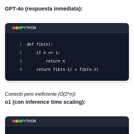
GPT-4o (respuesta inmediata):
PYTHON
1
def fib(n):
2
    if n <= 1:
3
        return n
4
    return fib(n-1) + fib(n-2)
Correcto pero ineficiente (O(2^n))
o1 (con inference time scaling):
PYTHON