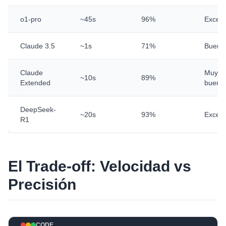
o1-pro
~45s
96%
Excele
Claude 3.5
~1s
71%
Bueno
Claude
Muy
~10s
89%
Extended
bueno
DeepSeek-
~20s
93%
Excele
R1
El Trade-off: Velocidad vs
Precisión
CODE