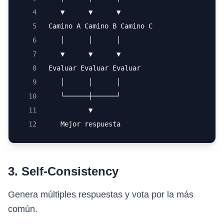
4
    ▼      ▼      ▼
5
 Camino A Camino B Camino C
6
    │      │      │
7
    ▼      ▼      ▼
8
 Evaluar Evaluar Evaluar
9
    │      │      │
10
    └──────┼──────┘
11
           ▼
12
    Mejor respuesta
3. Self-Consistency
Genera múltiples respuestas y vota por la más
común.