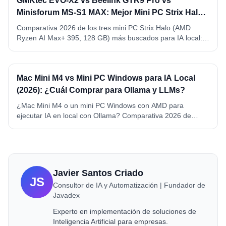
GMKtec EVO-X2 vs Beelink GTR9 Pro vs
Minisforum MS-S1 MAX: Mejor Mini PC Strix Halo
para IA Local (2026)
Comparativa 2026 de los tres mini PC Strix Halo (AMD
Ryzen AI Max+ 395, 128 GB) más buscados para IA local:
GMKtec EVO-X2, Beelink GTR9 Pro y Minisforum MS-S1
MAX. VRAM, precio, conectividad y ganador por caso de
uso.
Mac Mini M4 vs Mini PC Windows para IA Local
(2026): ¿Cuál Comprar para Ollama y LLMs?
¿Mac Mini M4 o un mini PC Windows con AMD para
ejecutar IA en local con Ollama? Comparativa 2026 de
memoria, precio, consumo y compatibilidad. Mac Mini M4 y
M4 Pro vs Beelink SER8 y GEEKOM A6, con ganador por
caso de uso.
Javier Santos Criado
JS
Consultor de IA y Automatización | Fundador de
Javadex
Experto en implementación de soluciones de
Inteligencia Artificial para empresas.