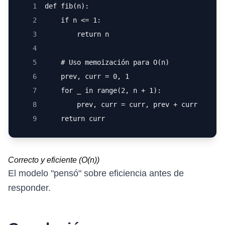
1
def fib(n):
2
    if n <= 1:
3
        return n
4
5
    # Uso memoización para O(n)
6
    prev, curr = 0, 1
7
    for _ in range(2, n + 1):
8
        prev, curr = curr, prev + curr
9
    return curr
Correcto y eficiente (O(n))
El modelo "pensó" sobre eficiencia antes de
responder.