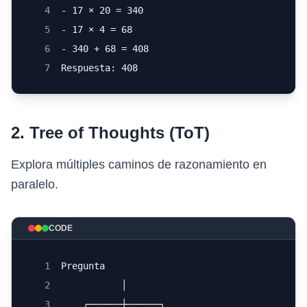
4
- 17 × 20 = 340
5
- 17 × 4 = 68
6
- 340 + 68 = 408
7
Respuesta: 408
2. Tree of Thoughts (ToT)
Explora múltiples caminos de razonamiento en
paralelo.
CODE
1
Pregunta
2
           │
3
    ┌──────┼──────┐