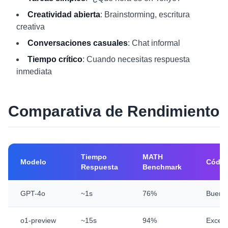
Creatividad abierta
: Brainstorming, escritura
creativa
Conversaciones casuales
: Chat informal
Tiempo crítico
: Cuando necesitas respuesta
inmediata
Comparativa de Rendimiento
Tiempo
MATH
Modelo
Códig
Respuesta
Benchmark
GPT-4o
~1s
76%
Bueno
o1-preview
~15s
94%
Excele