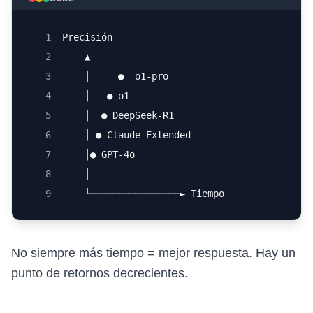
1
Precisión
2
    ▲
3
    │     ●  o1-pro
4
    │   ● o1
5
    │  ● DeepSeek-R1
6
    │ ● Claude Extended
7
    │● GPT-4o
8
    │
9
    └────────────────► Tiempo
No siempre más tiempo = mejor respuesta. Hay un
punto de retornos decrecientes.