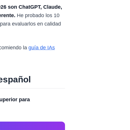
2026 son ChatGPT, Claude,
erente.
He probado los 10
para evaluarlos en calidad
recomiendo la
guía de IAs
 español
uperior para
-