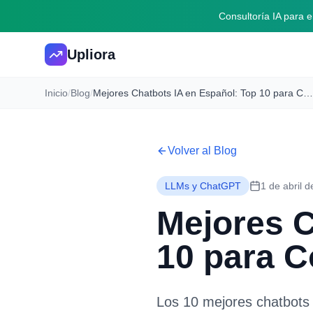
Consultoría IA para
Upliora
Inicio
/
Blog
/
Mejores Chatbots IA en Español: Top 10 para Conversar en 2026
Volver al Blog
LLMs y ChatGPT
1 de abril 
Mejores C
10 para C
Los 10 mejores chatbots