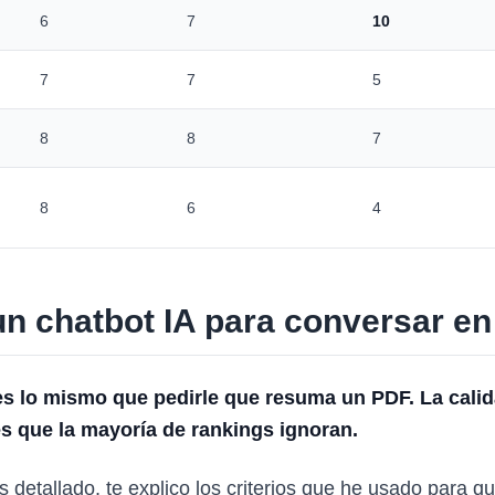
6
7
10
7
7
5
8
8
7
8
6
4
n chatbot IA para conversar en
es lo mismo que pedirle que resuma un PDF. La cali
s que la mayoría de rankings ignoran.
is detallado, te explico los criterios que he usado para 