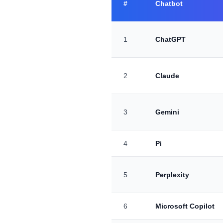
#
Chatbot
1
ChatGPT
2
Claude
3
Gemini
4
Pi
5
Perplexity
6
Microsoft Copilot