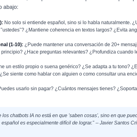
o abajo:
):
No solo si entiende español, sino si lo habla naturalmente. 
y "ustedes"? ¿Mantiene coherencia en textos largos? ¿Evita an
al (1-10):
¿Puede mantener una conversación de 20+ mensajes
al principio? ¿Hace preguntas relevantes? ¿Profundiza cuando l
e un estilo propio o suena genérico? ¿Se adapta a tu tono? ¿Es
 ¿Se siente como hablar con alguien o como consultar una enci
uedes usarlo sin pagar? ¿Cuántos mensajes tienes? ¿Soporta
e los chatbots IA no está en que 'saben cosas', sino en que p
 español es especialmente difícil de lograr." -- Javier Santos Cr