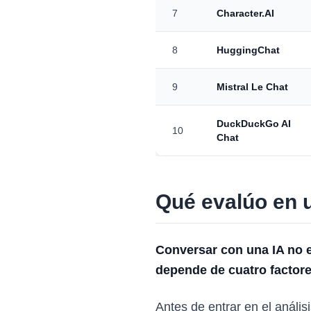
7
Character.AI
8
HuggingChat
9
Mistral Le Chat
DuckDuckGo AI
10
Chat
Qué evalúo en u
Conversar con una IA no 
depende de cuatro factore
Antes de entrar en el anális