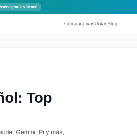
óstico gratuito 30 min
Comparativas
Guías
Blog
ñol: Top
aude, Gemini, Pi y más,