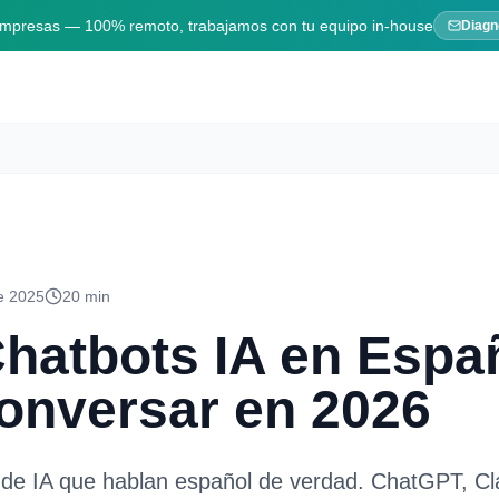
 empresas — 100% remoto, trabajamos con tu equipo in-house
Diagn
de 2025
20 min
hatbots IA en Espa
onversar en 2026
 de IA que hablan español de verdad. ChatGPT, Cl