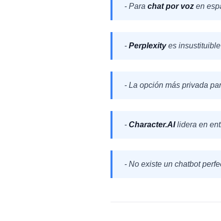
- Para
chat por voz
en espa
-
Perplexity
es insustituibl
- La opción más privada pa
-
Character.AI
lidera en ent
- No existe un chatbot perf