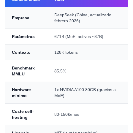
DeepSeek (China, actualizado
Empresa
febrero 2026)
Parámetros
671B (MoE, activos ~37B)
Contexto
128K tokens
Benchmark
85.5%
MMLU
Hardware
1x NVIDIA A100 80GB (gracias a
mínimo
MoE)
Coste self-
80-150€/mes
hosting