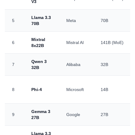
V3
Llama 3.3
5
Meta
70B
70B
Mixtral
6
Mistral AI
141B (MoE)
8x22B
Qwen 3
7
Alibaba
32B
32B
8
Phi-4
Microsoft
14B
Gemma 3
9
Google
27B
27B
Llama 3.3