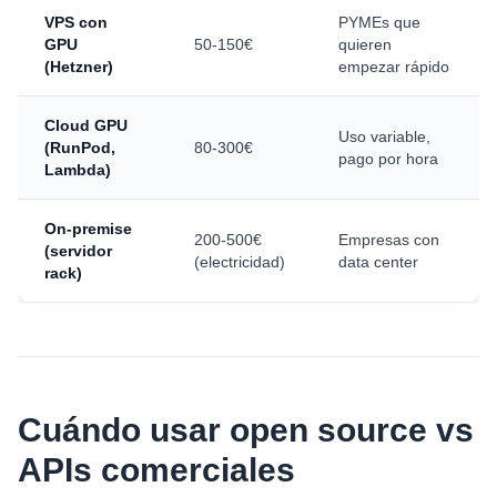
VPS con
PYMEs que
GPU
50-150€
quieren
(Hetzner)
empezar rápido
Cloud GPU
Uso variable,
(RunPod,
80-300€
pago por hora
Lambda)
On-premise
200-500€
Empresas con
(servidor
(electricidad)
data center
rack)
Cuándo usar open source vs
APIs comerciales