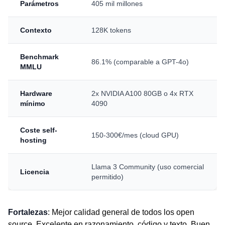
Parámetros
405 mil millones
Contexto
128K tokens
Benchmark
86.1% (comparable a GPT-4o)
MMLU
Hardware
2x NVIDIA A100 80GB o 4x RTX
mínimo
4090
Coste self-
150-300€/mes (cloud GPU)
hosting
Llama 3 Community (uso comercial
Licencia
permitido)
Fortalezas
: Mejor calidad general de todos los open
source. Excelente en razonamiento, código y texto. Buen