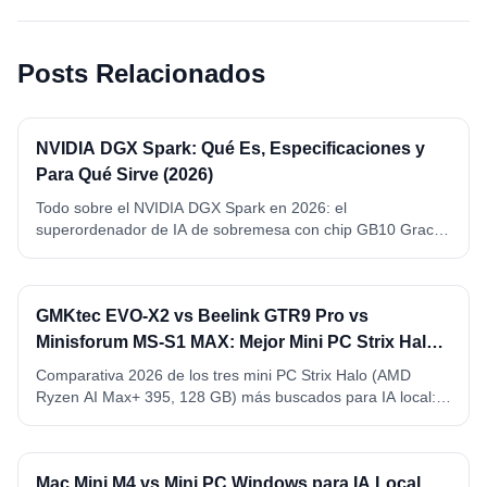
Posts Relacionados
NVIDIA DGX Spark: Qué Es, Especificaciones y
Para Qué Sirve (2026)
Todo sobre el NVIDIA DGX Spark en 2026: el
superordenador de IA de sobremesa con chip GB10 Grace
Blackwell, 128 GB de memoria unificada y 1 petaFLOP FP4.
Qué es, especificaciones completas, qué modelos ejecuta y
para qué sirve de verdad.
GMKtec EVO-X2 vs Beelink GTR9 Pro vs
Minisforum MS-S1 MAX: Mejor Mini PC Strix Halo
para IA Local (2026)
Comparativa 2026 de los tres mini PC Strix Halo (AMD
Ryzen AI Max+ 395, 128 GB) más buscados para IA local:
GMKtec EVO-X2, Beelink GTR9 Pro y Minisforum MS-S1
MAX. VRAM, precio, conectividad y ganador por caso de
uso.
Mac Mini M4 vs Mini PC Windows para IA Local