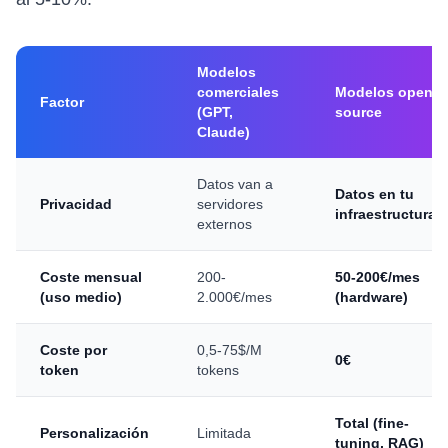
Modelos
comerciales
Modelos open
Factor
(GPT,
source
Claude)
Datos van a
Datos en tu
Privacidad
servidores
infraestructura
externos
Coste mensual
200-
50-200€/mes
(uso medio)
2.000€/mes
(hardware)
Coste por
0,5-75$/M
0€
token
tokens
Total (fine-
Personalización
Limitada
tuning, RAG)