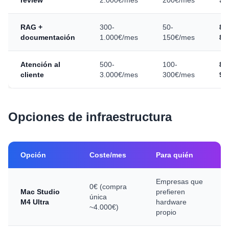
review
2.000€/mes
200€/mes
90
RAG +
300-
50-
83
documentación
1.000€/mes
150€/mes
85
Atención al
500-
100-
80
cliente
3.000€/mes
300€/mes
90
Opciones de infraestructura
Opción
Coste/mes
Para quién
Empresas que
0€ (compra
Mac Studio
prefieren
única
M4 Ultra
hardware
~4.000€)
propio