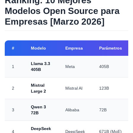
Ranking: 10 Mejores
Modelos Open Source para
Empresas [Marzo 2026]
#
Modelo
Empresa
Parámetros
Llama 3.3
1
Meta
405B
405B
Mistral
2
Mistral AI
123B
Large 2
Qwen 3
3
Alibaba
72B
72B
DeepSeek
4
DeepSeek
671B (MoE)