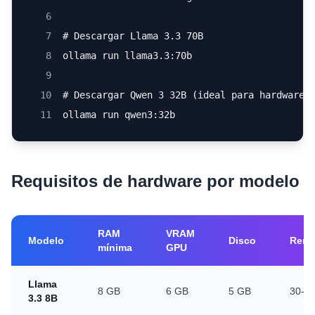
6
7
# Descargar Llama 3.3 70B
8
ollama run llama3.3:70b
9
10
# Descargar Qwen 3 32B (ideal para hardware 
11
ollama run qwen3:32b
Requisitos de hardware por modelo
RAM
VRAM
Modelo
Disco
Rend
mínima
GPU
Llama
8 GB
6 GB
5 GB
30-50
3.3 8B