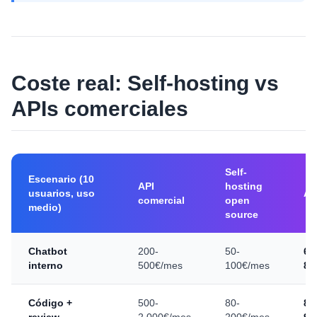
Coste real: Self-hosting vs
APIs comerciales
Self-
Escenario (10
API
hosting
usuarios, uso
Ah
comercial
open
medio)
source
Chatbot
200-
50-
60
interno
500€/mes
100€/mes
80
Código +
500-
80-
84