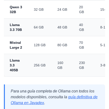
Qwen 3
20
32 GB
24 GB
15-25
32B
GB
Llama
40
64 GB
48 GB
8-15 
3.3 70B
GB
Mistral
70
128 GB
80 GB
5-10 
Large 2
GB
Llama
160
230
3.3
256 GB
3-8 t
GB
GB
405B
Para una guía completa de Ollama con todos los
modelos disponibles, consulta la
guía definitiva de
Ollama en Javadex
.