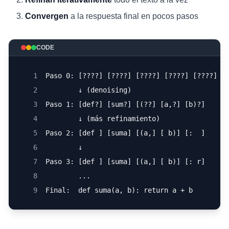
Convergen
a la respuesta final en pocos pasos
CODE
1
Paso 0: [????] [????] [????] [????] [????]
2
        ↓ (denoising)
3
Paso 1: [def?] [sum?] [(??] [a,?] [b)?]
4
        ↓ (más refinamiento)
5
Paso 2: [def ] [suma] [(a,] [ b)] [:  ]
6
        ↓
7
Paso 3: [def ] [suma] [(a,] [ b)] [: r]
8
        ...
9
Final:  def suma(a, b): return a + b