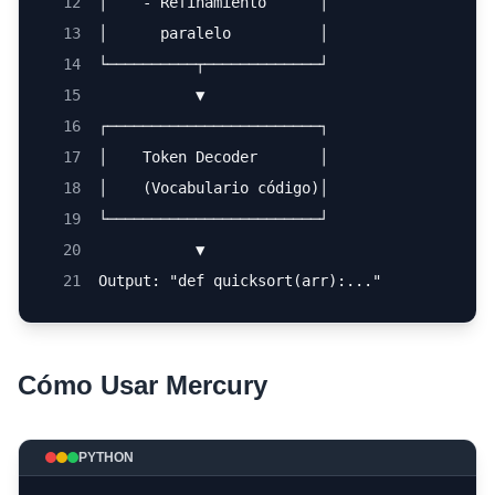
12
│    - Refinamiento      │
13
│      paralelo          │
14
└──────────┬─────────────┘
15
           ▼
16
┌────────────────────────┐
17
│    Token Decoder       │
18
│    (Vocabulario código)│
19
└────────────────────────┘
20
           ▼
21
Output: "def quicksort(arr):..."
Cómo Usar Mercury
PYTHON