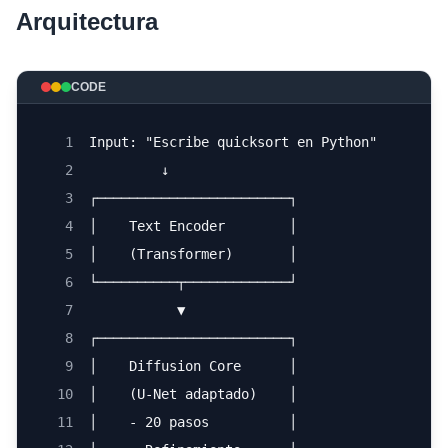
Arquitectura
CODE
1
Input: "Escribe quicksort en Python"
2
         ↓
3
┌────────────────────────┐
4
│    Text Encoder        │
5
│    (Transformer)       │
6
└──────────┬─────────────┘
7
           ▼
8
┌────────────────────────┐
9
│    Diffusion Core      │
10
│    (U-Net adaptado)    │
11
│    - 20 pasos          │