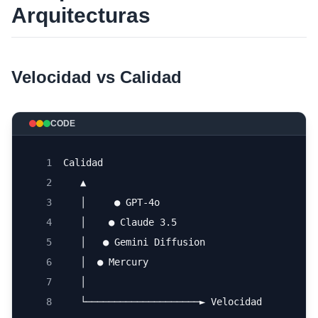
Arquitecturas
Velocidad vs Calidad
CODE
1
Calidad
2
   ▲
3
   │     ● GPT-4o
4
   │    ● Claude 3.5
5
   │   ● Gemini Diffusion
6
   │  ● Mercury
7
   │
8
   └────────────────────► Velocidad