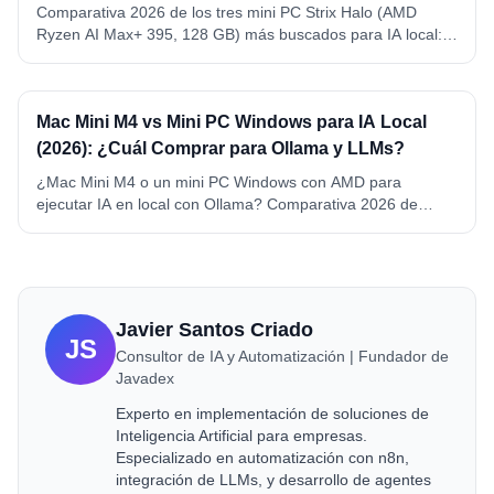
para IA Local (2026)
Comparativa 2026 de los tres mini PC Strix Halo (AMD
Ryzen AI Max+ 395, 128 GB) más buscados para IA local:
GMKtec EVO-X2, Beelink GTR9 Pro y Minisforum MS-S1
MAX. VRAM, precio, conectividad y ganador por caso de
uso.
Mac Mini M4 vs Mini PC Windows para IA Local
(2026): ¿Cuál Comprar para Ollama y LLMs?
¿Mac Mini M4 o un mini PC Windows con AMD para
ejecutar IA en local con Ollama? Comparativa 2026 de
memoria, precio, consumo y compatibilidad. Mac Mini M4 y
M4 Pro vs Beelink SER8 y GEEKOM A6, con ganador por
caso de uso.
Javier Santos Criado
JS
Consultor de IA y Automatización | Fundador de
Javadex
Experto en implementación de soluciones de
Inteligencia Artificial para empresas.
Especializado en automatización con n8n,
integración de LLMs, y desarrollo de agentes