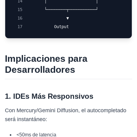
14
       │                    │
15
       └────────┬───────────┘
16
                ▼
17
           Output
Implicaciones para
Desarrolladores
1. IDEs Más Responsivos
Con Mercury/Gemini Diffusion, el autocompletado
será instantáneo:
<50ms de latencia