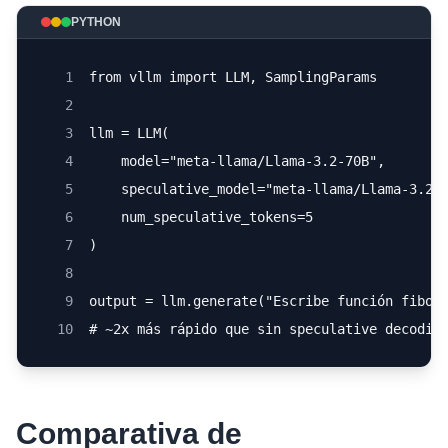
PYTHON
1
from vllm import LLM, SamplingParams
2
3
llm = LLM(
4
    model="meta-llama/Llama-3.2-70B",
5
    speculative_model="meta-llama/Llama-3.2-
6
    num_speculative_tokens=5
7
)
8
9
output = llm.generate("Escribe función fibon
10
# ~2x más rápido que sin speculative decodin
Comparativa de