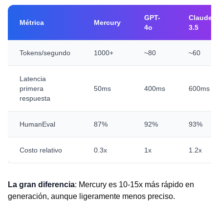
GPT-
Claude
Métrica
Mercury
4o
3.5
Tokens/segundo
1000+
~80
~60
Latencia
primera
50ms
400ms
600ms
respuesta
HumanEval
87%
92%
93%
Costo relativo
0.3x
1x
1.2x
La gran diferencia
: Mercury es 10-15x más rápido en
generación, aunque ligeramente menos preciso.