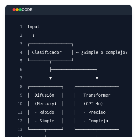
CODE
1
Input
2
  ↓
3
┌─────────────────┐
4
│ Clasificador    │ ← ¿Simple o complejo?
5
└────────┬────────┘
6
         ├──────────────────┐
7
         ▼                  ▼
8
┌─────────────┐    ┌─────────────────┐
9
│  Difusión   │    │   Transformer   │
10
│  (Mercury)  │    │   (GPT-4o)      │
11
│  - Rápido   │    │   - Preciso     │
12
│  - Simple   │    │   - Complejo    │
13
└──────┬──────┘    └────────┬────────┘