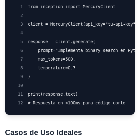
1
from inception import MercuryClient
2
3
client = MercuryClient(api_key="tu-api-key")
4
5
response = client.generate(
6
    prompt="Implementa binary search en Pyth
7
    max_tokens=500,
8
    temperature=0.7
9
)
10
11
print(response.text)
12
# Respuesta en <100ms para código corto
Casos de Uso Ideales