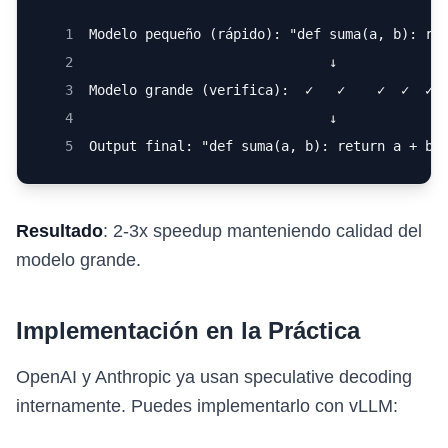
1
Modelo pequeño (rápido): "def suma(a, b): re
2
                              ↓
3
Modelo grande (verifica):  ✓   ✓    ✓  ✓  ✓ 
4
                              ↓
5
Output final: "def suma(a, b): return a + b"
Resultado
: 2-3x speedup manteniendo calidad del
modelo grande.
Implementación en la Práctica
OpenAI y Anthropic ya usan speculative decoding
internamente. Puedes implementarlo con vLLM: