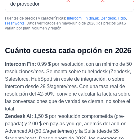
de proveedor
Fuentes de precios y características:
Intercom Fin (fin.ai)
,
Zendesk
,
Tidio
,
Freshworks
. Datos verificados en mayo-junio de 2026; los precios SaaS
varían por plan, volumen y región.
Cuánto cuesta cada opción en 2026
Intercom Fin:
0,99 $ por resolución, con un mínimo de 50
resoluciones/mes. Se monta sobre tu helpdesk (Zendesk,
Salesforce, HubSpot) sin coste de integración, o sobre
Intercom desde 29 $/agente/mes. Con una tasa real de
resolución del 42-50%, conviene calcular la factura sobre
las conversaciones que de verdad se cierran, no sobre el
total.
Zendesk AI:
1,50 $ por resolución comprometida (pre-
pagada) y 2,00 $ en pay-as-you-go, además del add-on
Advanced AI (50 $/agente/mes) y la Suite (desde 55
$/agente/mes). Desde enero de 2026, los overages se