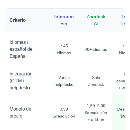
Intercom
Zendesk
Tidi
Criterio
Fin
AI
Lyr
Idiomas /
≈ 45
≈ 1
español de
40+ idiomas
idiomas
idiom
España
Integración
E-
Varios
Solo
(CRM /
comme
helpdesks
Zendesk
helpdesk)
+ widg
1,50–2,00
Modelo de
0,99
Desde
$/resolución
precio
$/resolución
$/me
+ add-on