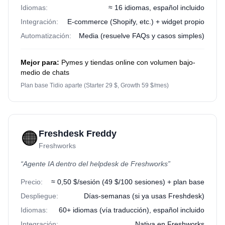
Idiomas:
≈ 16 idiomas, español incluido
Integración:
E-commerce (Shopify, etc.) + widget propio
Automatización:
Media (resuelve FAQs y casos simples)
Mejor para:
Pymes y tiendas online con volumen bajo-
medio de chats
Plan base Tidio aparte (Starter 29 $, Growth 59 $/mes)
🟠
Freshdesk Freddy
Freshworks
“
Agente IA dentro del helpdesk de Freshworks
”
Precio:
≈ 0,50 $/sesión (49 $/100 sesiones) + plan base
Despliegue:
Días-semanas (si ya usas Freshdesk)
Idiomas:
60+ idiomas (vía traducción), español incluido
Integración:
Nativa en Freshworks