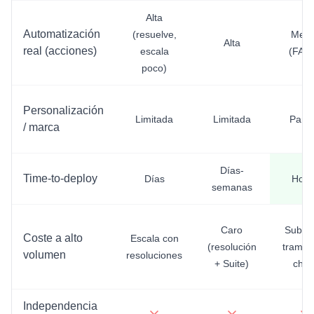
Alta
Automatización
(resuelve,
Medi
Alta
real (acciones)
escala
(FAQ
poco)
Personalización
Limitada
Limitada
Parci
/ marca
Días-
Time-to-deploy
Días
Hora
semanas
Caro
Sube 
Coste a alto
Escala con
(resolución
tramos
volumen
resoluciones
+ Suite)
chat
Independencia