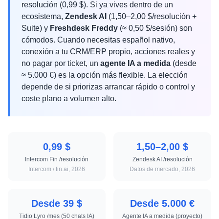
resolución (0,99 $). Si ya vives dentro de un
ecosistema,
Zendesk AI
(1,50–2,00 $/resolución +
Suite) y
Freshdesk Freddy
(≈ 0,50 $/sesión) son
cómodos. Cuando necesitas español nativo,
conexión a tu CRM/ERP propio, acciones reales y
no pagar por ticket, un
agente IA a medida
(desde
≈ 5.000 €) es la opción más flexible. La elección
depende de si priorizas arrancar rápido o control y
coste plano a volumen alto.
0,99 $
1,50–2,00 $
Intercom Fin /resolución
Zendesk AI /resolución
Intercom / fin.ai, 2026
Datos de mercado, 2026
Desde 39 $
Desde 5.000 €
Tidio Lyro /mes (50 chats IA)
Agente IA a medida (proyecto)