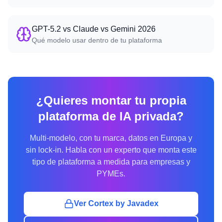
GPT-5.2 vs Claude vs Gemini 2026
Qué modelo usar dentro de tu plataforma
¿Quieres montar tu propia
plataforma de IA privada?
Multi-modelo, con tu marca, datos en Europa y
sin lock-in. Habla con un experto que monta este
tipo de plataforma a medida para empresas y
PYMEs.
Ver Cortex by Javadex