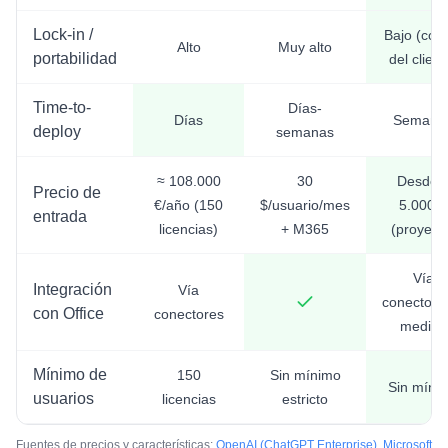
Lock-in /
Bajo (cód
Alto
Muy alto
portabilidad
del client
Time-to-
Días-
Días
Semana
deploy
semanas
≈ 108.000
30
Desde 
Precio de
€/año (150
$/usuario/mes
5.000 €
entrada
licencias)
+ M365
(proyect
Vía
Integración
Vía
conectore
con Office
conectores
medida
Mínimo de
150
Sin mínimo
Sin míni
usuarios
licencias
estricto
Fuentes de precios y características:
OpenAI (ChatGPT Enterprise)
,
Microsoft