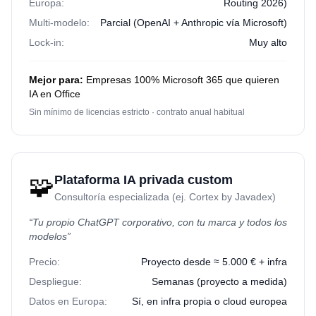
Europa:
Routing 2026)
Multi-modelo:
Parcial (OpenAI + Anthropic vía Microsoft)
Lock-in:
Muy alto
Mejor para:
Empresas 100% Microsoft 365 que quieren
IA en Office
Sin mínimo de licencias estricto · contrato anual habitual
🧩
Plataforma IA privada custom
Consultoría especializada (ej. Cortex by Javadex)
“
Tu propio ChatGPT corporativo, con tu marca y todos los
modelos
”
Precio:
Proyecto desde ≈ 5.000 € + infra
Despliegue:
Semanas (proyecto a medida)
Datos en Europa:
Sí, en infra propia o cloud europea