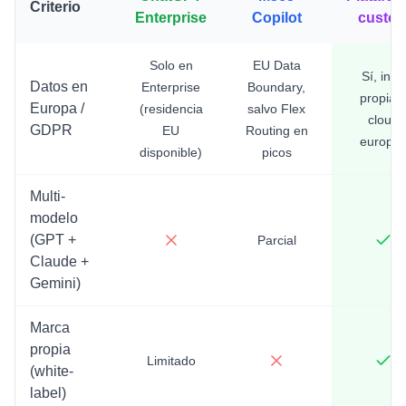
Criterio
Enterprise
Copilot
custo
Solo en
EU Data
Sí, infra
Datos en
Enterprise
Boundary,
propia 
Europa /
(residencia
salvo Flex
cloud
GDPR
EU
Routing en
europe
disponible)
picos
Multi-
modelo
(GPT +
Parcial
Claude +
Gemini)
Marca
propia
Limitado
(white-
label)