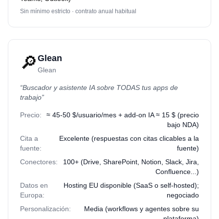
Sin mínimo estricto · contrato anual habitual
🔎
Glean
Glean
“
Buscador y asistente IA sobre TODAS tus apps de
trabajo
”
Precio:
≈ 45-50 $/usuario/mes + add-on IA ≈ 15 $ (precio
bajo NDA)
Cita a
Excelente (respuestas con citas clicables a la
fuente:
fuente)
Conectores:
100+ (Drive, SharePoint, Notion, Slack, Jira,
Confluence...)
Datos en
Hosting EU disponible (SaaS o self-hosted);
Europa:
negociado
Personalización:
Media (workflows y agentes sobre su
plataforma)