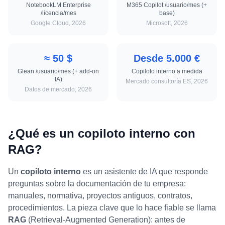
NotebookLM Enterprise
M365 Copilot /usuario/mes (+
/licencia/mes
base)
Google Cloud, 2026
Microsoft, 2026
≈ 50 $
Desde 5.000 €
Glean /usuario/mes (+ add-on
Copiloto interno a medida
IA)
Mercado consultoría ES, 2026
Datos de mercado, 2026
¿Qué es un copiloto interno con
RAG?
Un
copiloto interno
es un asistente de IA que responde
preguntas sobre la documentación de tu empresa:
manuales, normativa, proyectos antiguos, contratos,
procedimientos. La pieza clave que lo hace fiable se llama
RAG
(Retrieval-Augmented Generation): antes de