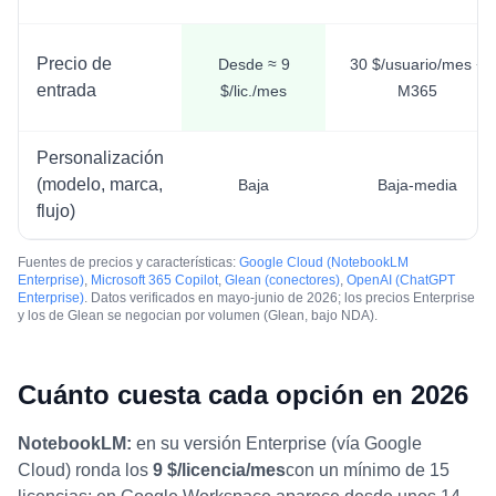
Precio de
Desde ≈ 9
30 $/usuario/mes +
entrada
$/lic./mes
M365
Personalización
(modelo, marca,
Baja
Baja-media
flujo)
Fuentes de precios y características:
Google Cloud (NotebookLM
Enterprise)
,
Microsoft 365 Copilot
,
Glean (conectores)
,
OpenAI (ChatGPT
Enterprise)
. Datos verificados en mayo-junio de 2026; los precios Enterprise
y los de Glean se negocian por volumen (Glean, bajo NDA).
Cuánto cuesta cada opción en 2026
NotebookLM:
en su versión Enterprise (vía Google
Cloud) ronda los
9 $/licencia/mes
con un mínimo de 15