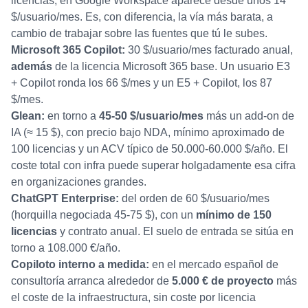
licencias; en Google Workspace aparece desde unos 14
$/usuario/mes. Es, con diferencia, la vía más barata, a
cambio de trabajar sobre las fuentes que tú le subes.
Microsoft 365 Copilot:
30 $/usuario/mes facturado anual,
además
de la licencia Microsoft 365 base. Un usuario E3
+ Copilot ronda los 66 $/mes y un E5 + Copilot, los 87
$/mes.
Glean:
en torno a
45-50 $/usuario/mes
más un add-on de
IA (≈ 15 $), con precio bajo NDA, mínimo aproximado de
100 licencias y un ACV típico de 50.000-60.000 $/año. El
coste total con infra puede superar holgadamente esa cifra
en organizaciones grandes.
ChatGPT Enterprise:
del orden de 60 $/usuario/mes
(horquilla negociada 45-75 $), con un
mínimo de 150
licencias
y contrato anual. El suelo de entrada se sitúa en
torno a 108.000 €/año.
Copiloto interno a medida:
en el mercado español de
consultoría arranca alrededor de
5.000 € de proyecto
más
el coste de la infraestructura, sin coste por licencia