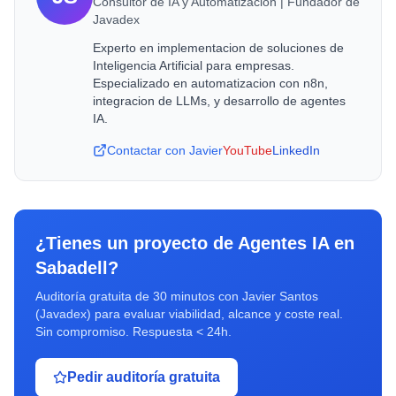
Consultor de IA y Automatizacion | Fundador de
Javadex
Experto en implementacion de soluciones de
Inteligencia Artificial para empresas.
Especializado en automatizacion con n8n,
integracion de LLMs, y desarrollo de agentes
IA.
Contactar con Javier
YouTube
LinkedIn
¿Tienes un proyecto de
Agentes IA
en
Sabadell
?
Auditoría gratuita de 30 minutos con Javier Santos
(Javadex) para evaluar viabilidad, alcance y coste real.
Sin compromiso. Respuesta < 24h.
Pedir auditoría gratuita