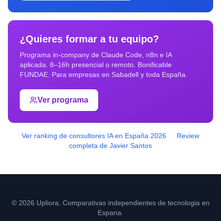
¿Quieres formar a tu equipo?
Programa in-company de Claude Code, n8n e IA
aplicada. 8–16h presencial o remoto. Bonificable
FUNDAE. Para empresas en
Sabadell
y toda España.
Ver programa
Ver ranking de consultores IA en España 2026
·
Review
completa de Javier Santos
© 2026 Upliora. Comparativas independientes de tecnologia en
Espana.