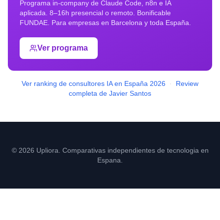
Programa in-company de Claude Code, n8n e IA
aplicada. 8–16h presencial o remoto. Bonificable
FUNDAE. Para empresas en
Barcelona
y toda España.
Ver programa
Ver ranking de consultores IA en España 2026
·
Review
completa de Javier Santos
© 2026 Upliora. Comparativas independientes de tecnologia en
Espana.