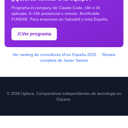
Programa in-company de Claude Code, n8n e IA
aplicada. 8–16h presencial o remoto. Bonificable
FUNDAE. Para empresas en
Sabadell
y toda España.
Ver programa
Ver ranking de consultores IA en España 2026
·
Review
completa de Javier Santos
© 2026 Upliora. Comparativas independientes de tecnologia en
Espana.