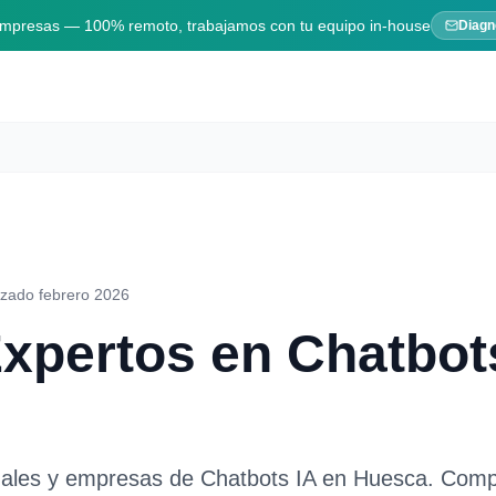
 empresas — 100% remoto, trabajamos con tu equipo in-house
Diagn
izado febrero 2026
Expertos en
Chatbot
nales y empresas de
Chatbots IA
en
Huesca
. Comp