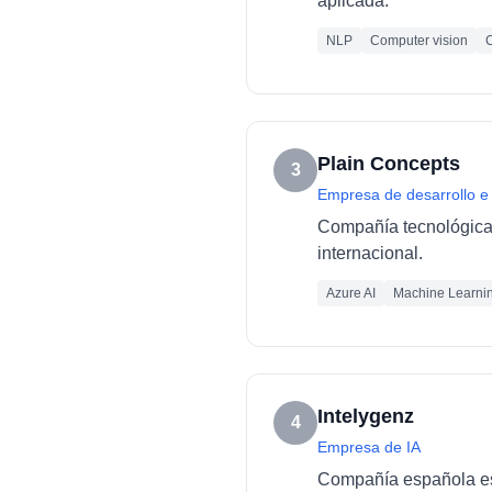
aplicada.
NLP
Computer vision
C
Plain Concepts
3
Empresa de desarrollo e
Compañía tecnológica e
internacional.
Azure AI
Machine Learni
Intelygenz
4
Empresa de IA
Compañía española esp