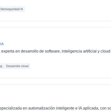
iberseguridad IA
 IA
xperta en desarrollo de software, inteligencia artificial y clo
ng
Desarrollo cloud
ecializada en automatización inteligente e IA aplicada, con so