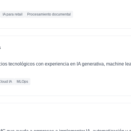
IA para retail
Procesamiento documental
a
cios tecnológicos con experiencia en IA generativa, machine le
loud IA
MLOps