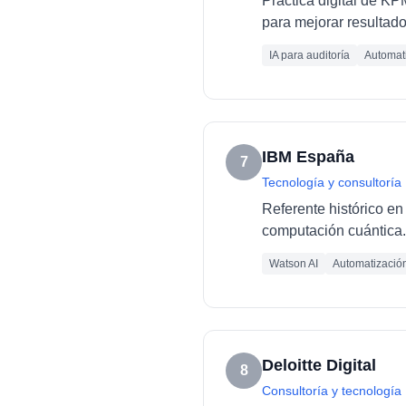
Práctica digital de K
para mejorar resultado
IA para auditoría
Automati
IBM España
7
Tecnología y consultoría
Referente histórico en 
computación cuántica.
Watson AI
Automatizació
Deloitte Digital
8
Consultoría y tecnología