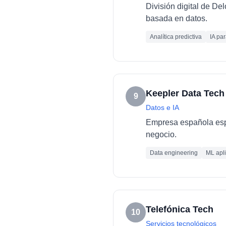
División digital de De
basada en datos.
Analítica predictiva
IA pa
Keepler Data Tech
9
Datos e IA
Empresa española espec
negocio.
Data engineering
ML apl
Telefónica Tech
10
Servicios tecnológicos