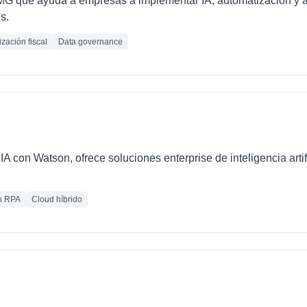
PMG que ayuda a empresas a implementar IA, automatización y 
s.
zación fiscal
Data governance
IA con Watson, ofrece soluciones enterprise de inteligencia artif
n RPA
Cloud híbrido