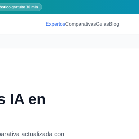
óstico gratuito 30 min
Expertos
Comparativas
Guias
Blog
s IA
en
arativa actualizada con