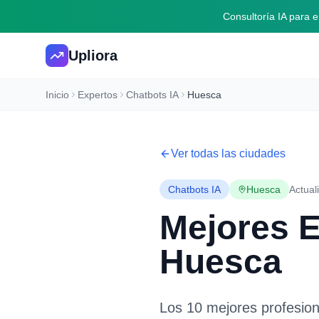
Consultoría IA para
Upliora
Inicio
Expertos
Chatbots IA
Huesca
Ver todas las ciudades
Chatbots IA
Huesca
Actual
Mejores 
Huesca
Los 10 mejores profesio