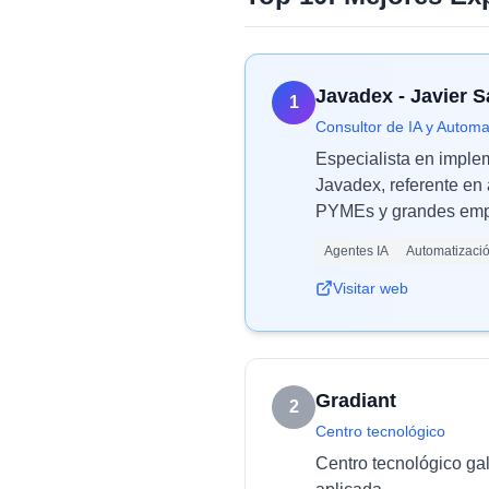
Javadex - Javier 
1
Consultor de IA y Automa
Especialista en imple
Javadex, referente en 
PYMEs y grandes empr
Agentes IA
Automatizaci
Visitar web
Gradiant
2
Centro tecnológico
Centro tecnológico ga