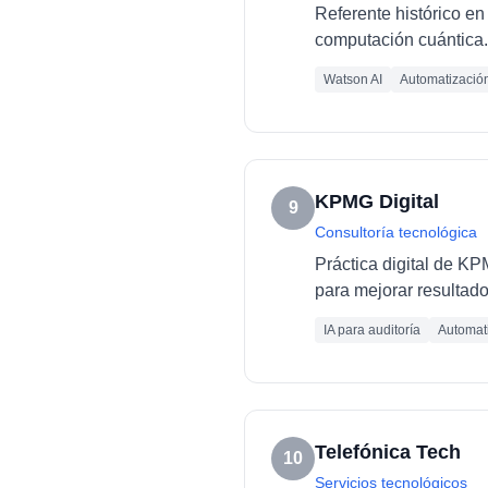
Referente histórico en 
computación cuántica.
Watson AI
Automatizació
KPMG Digital
9
Consultoría tecnológica
Práctica digital de K
para mejorar resultado
IA para auditoría
Automati
Telefónica Tech
10
Servicios tecnológicos