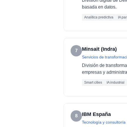
División digital de De
basada en datos.
Analítica predictiva
IA pa
Minsait (Indra)
7
Servicios de transformaci
División de transforma
empresas y administra
Smart cities
IA industrial
IBM España
8
Tecnología y consultoría