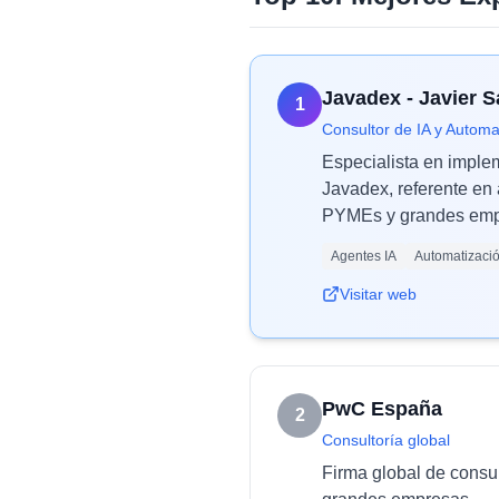
Javadex - Javier 
1
Consultor de IA y Automa
Especialista en imple
Javadex, referente en 
PYMEs y grandes empr
Agentes IA
Automatizaci
Visitar web
PwC España
2
Consultoría global
Firma global de consult