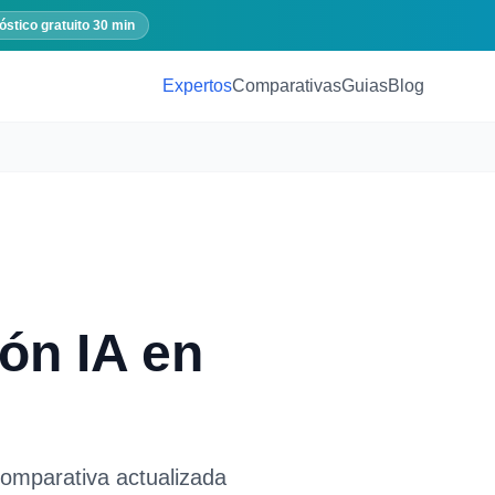
óstico gratuito 30 min
Expertos
Comparativas
Guias
Blog
ón IA
en
Comparativa actualizada