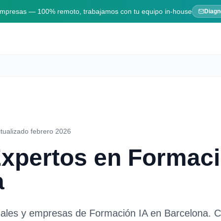
 empresas — 100% remoto, trabajamos con tu equipo in-house
Diagn
tualizado febrero 2026
Expertos en
Formaci
a
nales y empresas de
Formación IA
en
Barcelona
. 