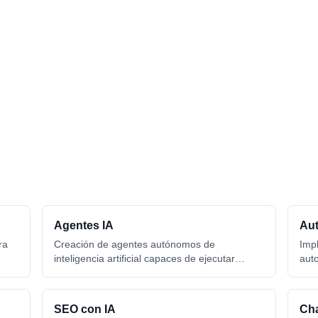
Agentes IA
Aut
ra
Creación de agentes autónomos de
Imp
inteligencia artificial capaces de ejecutar
aut
tareas complejas, tomar decisiones y
con
automatizar flujos de trabajo empresariales sin
Zap
intervención humana.
SEO con IA
Cha