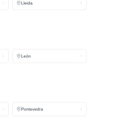
Lleida
León
Pontevedra