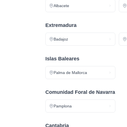
Albacete
Extremadura
Badajoz
Islas Baleares
Palma de Mallorca
Comunidad Foral de Navarra
Pamplona
Cantabria