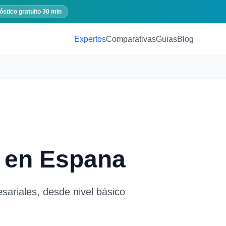
óstico gratuito 30 min
Expertos
Comparativas
Guias
Blog
en Espana
sariales, desde nivel básico