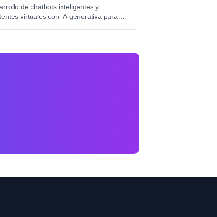
rrollo de chatbots inteligentes y
tentes virtuales con IA generativa para
ción al cliente, ventas y soporte técnico,
egrados en web, WhatsApp y redes
ales.
.