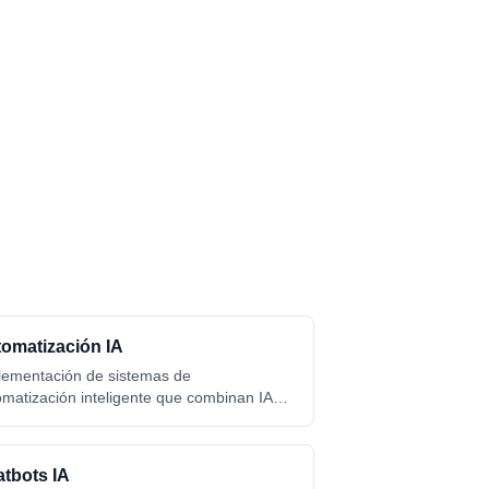
omatización IA
lementación de sistemas de
omatización inteligente que combinan IA
 herramientas no-code como n8n, Make y
ier para optimizar procesos empresariales.
tbots IA