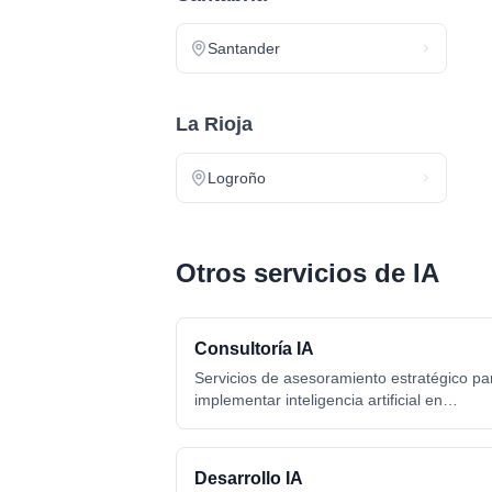
Santander
La Rioja
Logroño
Otros servicios de IA
Consultoría IA
Servicios de asesoramiento estratégico pa
implementar inteligencia artificial en
empresas, identificar oportunidades de
automatización y diseñar hojas de ruta de
transformación digital con IA.
Desarrollo IA