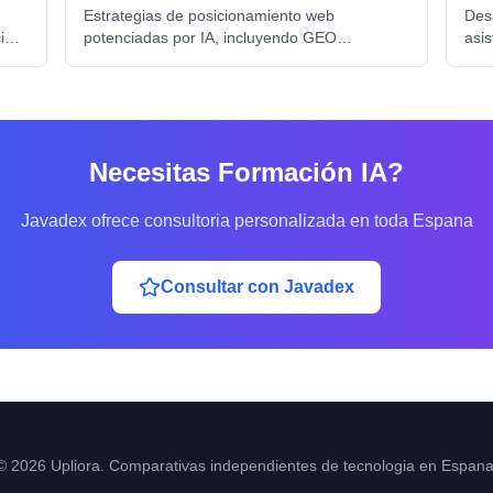
Estrategias de posicionamiento web
Desa
ial,
potenciadas por IA, incluyendo GEO
asis
on
(Generative Engine Optimization) para
aten
aparecer en ChatGPT, Claude, Gemini y otros
int
buscadores de IA.
soci
Necesitas
Formación IA
?
Javadex ofrece consultoria personalizada en toda Espana
Consultar con Javadex
© 2026 Upliora. Comparativas independientes de tecnologia en Espana