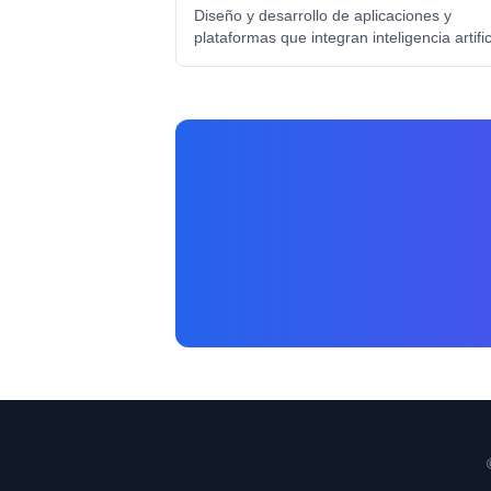
Diseño y desarrollo de aplicaciones y
plataformas que integran inteligencia artific
desde MVPs hasta productos enterprise c
modelos de lenguaje, visión artificial y ML.