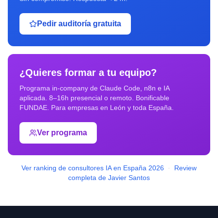
Pedir auditoría gratuita
¿Quieres formar a tu equipo?
Programa in-company de Claude Code, n8n e IA
aplicada. 8–16h presencial o remoto. Bonificable
FUNDAE. Para empresas en
León
y toda España.
Ver programa
Ver ranking de consultores IA en España 2026
·
Review
completa de Javier Santos