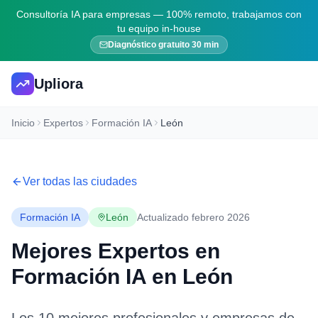
Consultoría IA para empresas — 100% remoto, trabajamos con
tu equipo in-house
Diagnóstico gratuito 30 min
Upliora
Inicio
Expertos
Formación IA
León
Ver todas las ciudades
Formación IA
León
Actualizado febrero 2026
Mejores Expertos en
Formación IA
en
León