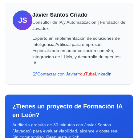
Javier Santos Criado
JS
Consultor de IA y Automatizacion | Fundador de
Javadex
Experto en implementacion de soluciones de
Inteligencia Artificial para empresas.
Especializado en automatizacion con n8n,
integracion de LLMs, y desarrollo de agentes
IA.
Contactar con Javier
YouTube
LinkedIn
¿Tienes un proyecto de
Formación IA
en
León
?
Auditoría gratuita de 30 minutos con Javier Santos
(Javadex) para evaluar viabilidad, alcance y coste real.
Sin compromiso. Respuesta < 24h.