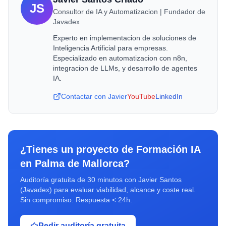
JS
Consultor de IA y Automatizacion | Fundador de
Javadex
Experto en implementacion de soluciones de
Inteligencia Artificial para empresas.
Especializado en automatizacion con n8n,
integracion de LLMs, y desarrollo de agentes
IA.
Contactar con Javier
YouTube
LinkedIn
¿Tienes un proyecto de
Formación IA
en
Palma de Mallorca
?
Auditoría gratuita de 30 minutos con Javier Santos
(Javadex) para evaluar viabilidad, alcance y coste real.
Sin compromiso. Respuesta < 24h.
Pedir auditoría gratuita