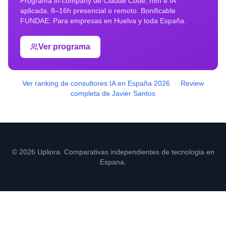
Programa in-company de Claude Code, n8n e IA
aplicada. 8–16h presencial o remoto. Bonificable
FUNDAE. Para empresas en
Huelva
y toda España.
Ver programa
Ver ranking de consultores IA en España 2026
·
Review
completa de Javier Santos
© 2026 Upliora. Comparativas independientes de tecnologia en
Espana.