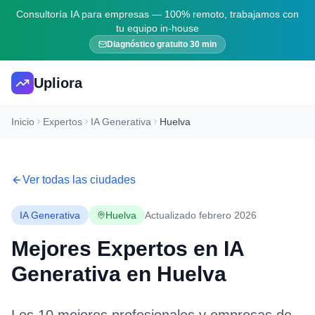
Consultoría IA para empresas — 100% remoto, trabajamos con
tu equipo in-house
Diagnóstico gratuito 30 min
Upliora
Inicio
Expertos
IA Generativa
Huelva
Ver todas las ciudades
IA Generativa
Huelva
Actualizado febrero 2026
Mejores Expertos en
IA
Generativa
en
Huelva