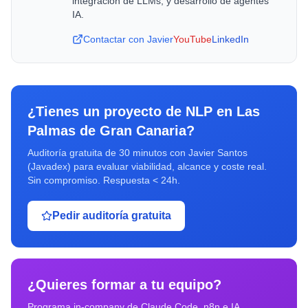
integracion de LLMs, y desarrollo de agentes
IA.
Contactar con Javier
YouTube
LinkedIn
¿Tienes un proyecto de
NLP
en
Las
Palmas de Gran Canaria
?
Auditoría gratuita de 30 minutos con Javier Santos
(Javadex) para evaluar viabilidad, alcance y coste real.
Sin compromiso. Respuesta < 24h.
Pedir auditoría gratuita
¿Quieres formar a tu equipo?
Programa in-company de Claude Code, n8n e IA