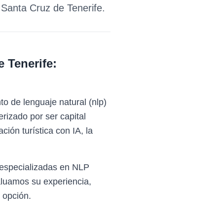
e
Santa Cruz de Tenerife
.
e Tenerife
:
o de lenguaje natural (nlp)
rizado por ser capital
ión turística con IA, la
 especializadas en NLP
aluamos su experiencia,
 opción.