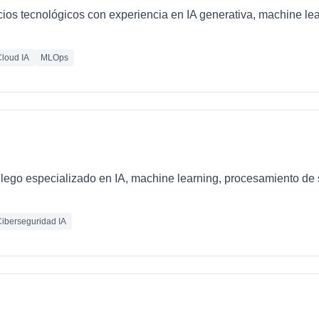
cios tecnológicos con experiencia en IA generativa, machine le
loud IA
MLOps
llego especializado en IA, machine learning, procesamiento de 
iberseguridad IA