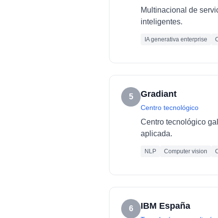
Multinacional de servi
inteligentes.
IA generativa enterprise
C
Gradiant
5
Centro tecnológico
Centro tecnológico ga
aplicada.
NLP
Computer vision
C
IBM España
6