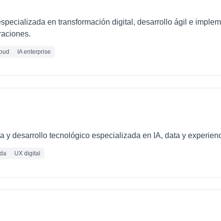
pecializada en transformación digital, desarrollo ágil e imple
raciones.
oud
IA enterprise
 y desarrollo tecnológico especializada en IA, data y experienc
ada
UX digital