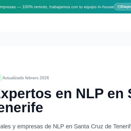
 empresas — 100% remoto, trabajamos con tu equipo in-house
Diagn
Actualizado febrero 2026
Expertos en
NLP
en
enerife
nales y empresas de
NLP
en
Santa Cruz de Teneri