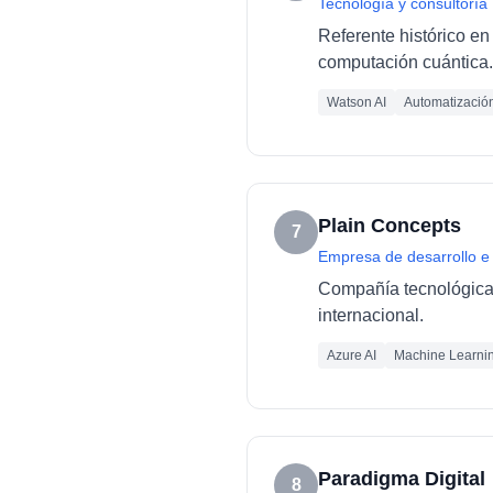
Tecnología y consultoría
Referente histórico en 
computación cuántica.
Watson AI
Automatizació
Plain Concepts
7
Empresa de desarrollo e
Compañía tecnológica e
internacional.
Azure AI
Machine Learni
Paradigma Digital
8