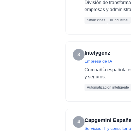
División de transforma
empresas y administra
Smart cities
IA industrial
Intelygenz
3
Empresa de IA
Compañía española esp
y seguros.
Automatización inteligente
Capgemini Españ
4
Servicios IT y consultoría