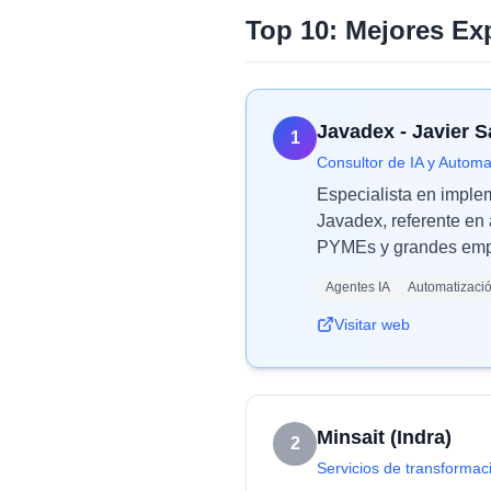
Top 10: Mejores Ex
Javadex - Javier 
1
Consultor de IA y Automa
Especialista en imple
Javadex, referente en 
PYMEs y grandes empr
Agentes IA
Automatizaci
Visitar web
Minsait (Indra)
2
Servicios de transformaci