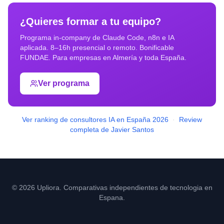
¿Quieres formar a tu equipo?
Programa in-company de Claude Code, n8n e IA
aplicada. 8–16h presencial o remoto. Bonificable
FUNDAE. Para empresas en
Almería
y toda España.
Ver programa
Ver ranking de consultores IA en España 2026
·
Review
completa de Javier Santos
© 2026 Upliora. Comparativas independientes de tecnologia en
Espana.