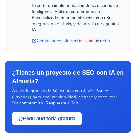
Experto en implementacion de soluciones de
Inteligencia Artificial para empresas.
Especializado en automatizacion con n8n,
integracion de LLMs, y desarrollo de agentes
IA.
Contactar con Javier
YouTube
LinkedIn
¿Tienes un proyecto de
SEO con IA
en
Almería
?
Auditoría gratuita de 30 minutos con Javier Santos
(Javadex) para evaluar viabilidad, alcance y coste real.
Sin compromiso. Respuesta < 24h.
Pedir auditoría gratuita