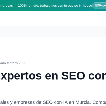
 empresas — 100% remoto, trabajamos con tu equipo in-house
Diagn
zado febrero 2026
Expertos en
SEO con
nales y empresas de
SEO con IA
en
Murcia
. Compa