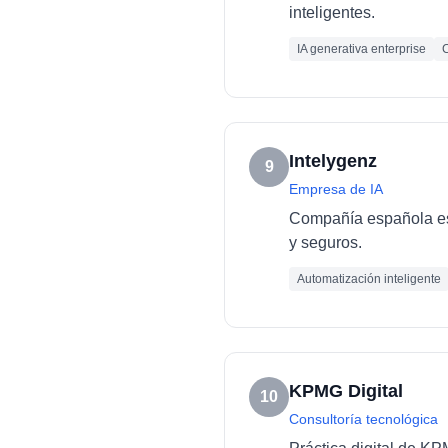
inteligentes.
IA generativa enterprise
C
Intelygenz
9
Empresa de IA
Compañía española esp
y seguros.
Automatización inteligente
KPMG Digital
10
Consultoría tecnológica