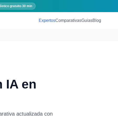
óstico gratuito 30 min
Expertos
Comparativas
Guias
Blog
 IA
en
rativa actualizada con