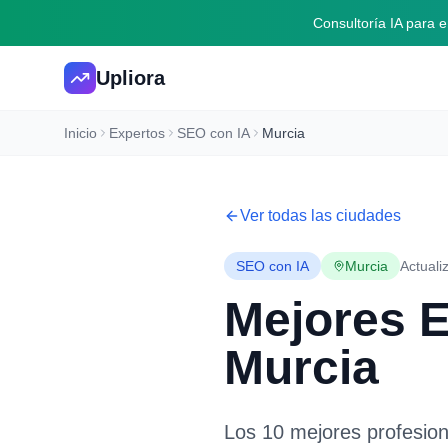
Consultoría IA para
Upliora
Inicio
Expertos
SEO con IA
Murcia
Ver todas las ciudades
SEO con IA
Murcia
Actuali
Mejores 
Murcia
Los 10 mejores profesio