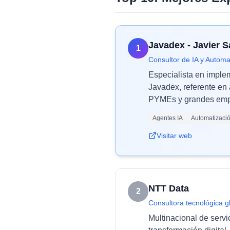
Javadex - Javier 
1
Consultor de IA y Automa
Especialista en imple
Javadex, referente en 
PYMEs y grandes empr
Agentes IA
Automatizaci
Visitar web
NTT Data
2
Consultora tecnológica g
Multinacional de servi