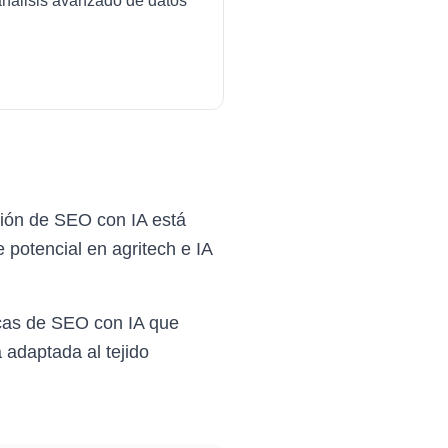
análisis avanzado de datos
ción de SEO con IA está
 potencial en agritech e IA
icas de SEO con IA que
 adaptada al tejido