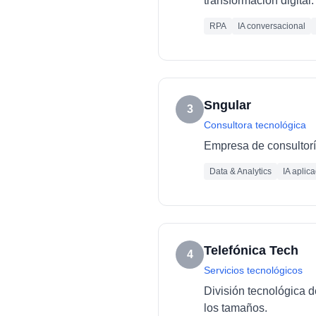
transformación digital.
RPA
IA conversacional
Sngular
3
Consultora tecnológica
Empresa de consultoría
Data & Analytics
IA aplic
Telefónica Tech
4
Servicios tecnológicos
División tecnológica d
los tamaños.