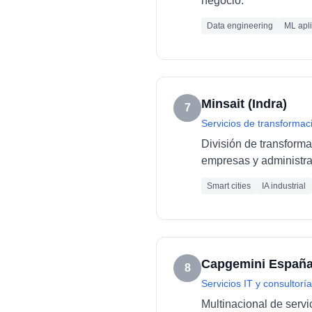
negocio.
Data engineering
ML apl
Minsait (Indra)
7
Servicios de transformaci
División de transforma
empresas y administra
Smart cities
IA industrial
Capgemini Españ
8
Servicios IT y consultoría
Multinacional de servi