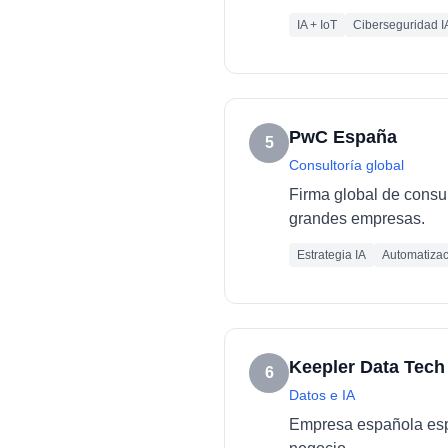
IA + IoT
Ciberseguridad I
PwC España
5
Consultoría global
Firma global de consult
grandes empresas.
Estrategia IA
Automatizac
Keepler Data Tech
6
Datos e IA
Empresa española espec