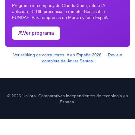
Programa in-company de Claude Code, n8n e IA
aplicada. 8–16h presencial o remoto. Bonificable
FUNDAE. Para empresas en
Murcia
y toda España.
Ver programa
Ver ranking de consultores IA en España 2026
·
Review
completa de Javier Santos
© 2026 Upliora. Comparativas independientes de tecnologia en
Espana.