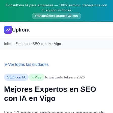
Consultoría IA para empresas — 100% remoto, trabajamos con
tu equipo in-house
Diagnóstico gratuito 30 min
Upliora
Inicio
Expertos
SEO con IA
Vigo
Ver todas las ciudades
SEO con IA
Vigo
Actualizado febrero 2026
Mejores Expertos en
SEO
con IA
en
Vigo