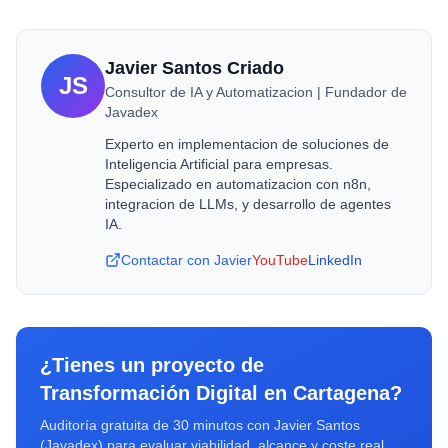
Javier Santos Criado
JS
Consultor de IA y Automatizacion | Fundador de
Javadex
Experto en implementacion de soluciones de
Inteligencia Artificial para empresas.
Especializado en automatizacion con n8n,
integracion de LLMs, y desarrollo de agentes
IA.
Contactar con Javier
YouTube
LinkedIn
¿Tienes un proyecto de
Transformación Digital
en
Cartagena
?
Auditoría gratuita de 30 minutos con Javier Santos
(Javadex) para evaluar viabilidad, alcance y coste real.