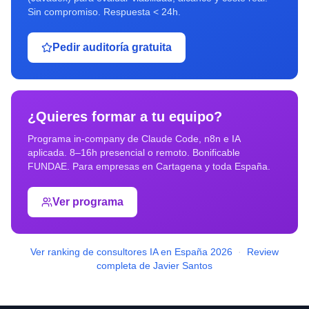
Sin compromiso. Respuesta < 24h.
Pedir auditoría gratuita
¿Quieres formar a tu equipo?
Programa in-company de Claude Code, n8n e IA
aplicada. 8–16h presencial o remoto. Bonificable
FUNDAE. Para empresas en
Cartagena
y toda España.
Ver programa
Ver ranking de consultores IA en España 2026
·
Review
completa de Javier Santos