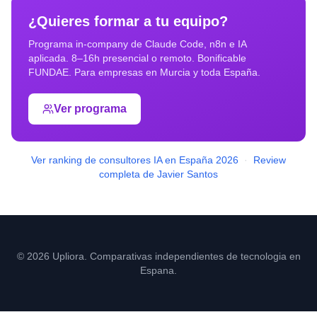
¿Quieres formar a tu equipo?
Programa in-company de Claude Code, n8n e IA
aplicada. 8–16h presencial o remoto. Bonificable
FUNDAE. Para empresas en
Murcia
y toda España.
Ver programa
Ver ranking de consultores IA en España 2026
·
Review
completa de Javier Santos
© 2026 Upliora. Comparativas independientes de tecnologia en
Espana.