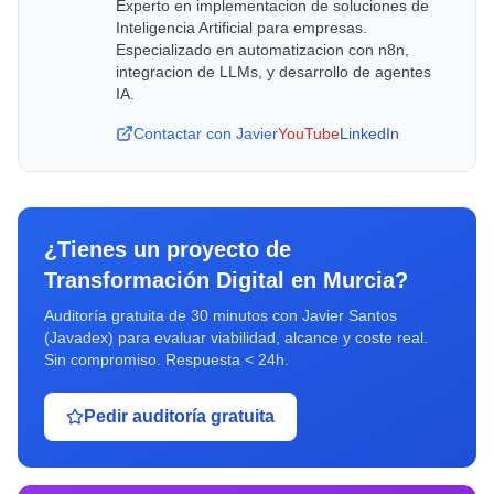
Experto en implementacion de soluciones de
Inteligencia Artificial para empresas.
Especializado en automatizacion con n8n,
integracion de LLMs, y desarrollo de agentes
IA.
Contactar con Javier
YouTube
LinkedIn
¿Tienes un proyecto de
Transformación Digital
en
Murcia
?
Auditoría gratuita de 30 minutos con Javier Santos
(Javadex) para evaluar viabilidad, alcance y coste real.
Sin compromiso. Respuesta < 24h.
Pedir auditoría gratuita