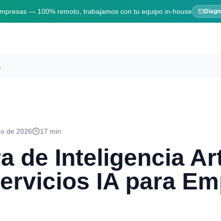
 empresas — 100% remoto, trabajamos con tu equipo in-house
Diagn
 IA para Empresas [2026]
zo de 2026
17 min
 de Inteligencia Art
ervicios IA para E