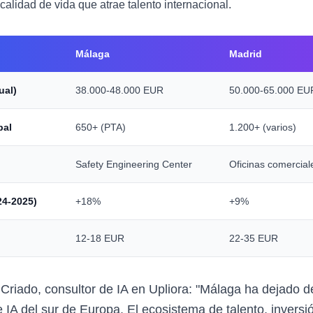
alidad de vida que atrae talento internacional.
Málaga
Madrid
ual)
38.000-48.000 EUR
50.000-65.000 EU
pal
650+ (PTA)
1.200+ (varios)
Safety Engineering Center
Oficinas comercial
24-2025)
+18%
+9%
12-18 EUR
22-35 EUR
Criado, consultor de IA en Upliora: "Málaga ha dejado 
 IA del sur de Europa. El ecosistema de talento, invers