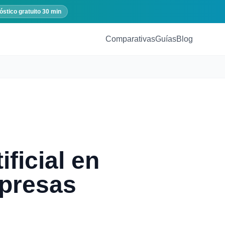
óstico gratuito 30 min
Comparativas
Guías
Blog
ificial en
mpresas