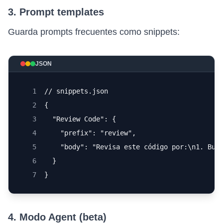
3. Prompt templates
Guarda prompts frecuentes como snippets:
JSON
1
// snippets.json
2
{
3
  "Review Code": {
4
    "prefix": "review",
5
    "body": "Revisa este código por:\n1. Bug
6
  }
7
}
4. Modo Agent (beta)