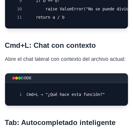
9
    if b == 0:
10
        raise ValueError("No se puede dividi
11
    return a / b
Cmd+L: Chat con contexto
Abre el chat lateral con contexto del archivo actual:
CODE
1
Cmd+L → "¿Qué hace esta función?"
Tab: Autocompletado inteligente