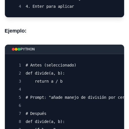
4
4. Enter para aplicar
Ejemplo:
PYTHON
1
# Antes (seleccionado)
2
def divide(a, b):
3
    return a / b
4
5
# Prompt: "añade manejo de división por cero
6
7
# Después
8
def divide(a, b):