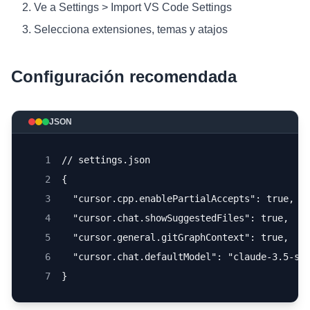
Ve a Settings > Import VS Code Settings
Selecciona extensiones, temas y atajos
Configuración recomendada
JSON
1
// settings.json
2
{
3
  "cursor.cpp.enablePartialAccepts": true,
4
  "cursor.chat.showSuggestedFiles": true,
5
  "cursor.general.gitGraphContext": true,
6
  "cursor.chat.defaultModel": "claude-3.5-so
7
}