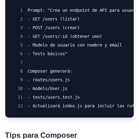
1
Prompt: "Crea un endpoint de API para usuari
2
- GET /users (listar)
3
- POST /users (crear)
4
- GET /users/:id (obtener uno)
5
- Modelo de usuario con nombre y email
6
- Tests básicos"
7
8
Composer generará:
9
- routes/users.js
10
- models/User.js
11
- tests/users.test.js
12
- Actualizará index.js para incluir las ruta
Tips para Composer