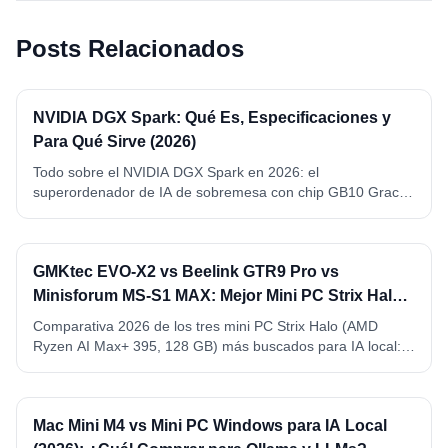
Posts Relacionados
NVIDIA DGX Spark: Qué Es, Especificaciones y
Para Qué Sirve (2026)
Todo sobre el NVIDIA DGX Spark en 2026: el
superordenador de IA de sobremesa con chip GB10 Grace
Blackwell, 128 GB de memoria unificada y 1 petaFLOP FP4.
Qué es, especificaciones completas, qué modelos ejecuta y
para qué sirve de verdad.
GMKtec EVO-X2 vs Beelink GTR9 Pro vs
Minisforum MS-S1 MAX: Mejor Mini PC Strix Halo
para IA Local (2026)
Comparativa 2026 de los tres mini PC Strix Halo (AMD
Ryzen AI Max+ 395, 128 GB) más buscados para IA local:
GMKtec EVO-X2, Beelink GTR9 Pro y Minisforum MS-S1
MAX. VRAM, precio, conectividad y ganador por caso de
uso.
Mac Mini M4 vs Mini PC Windows para IA Local