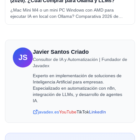
(2026): ¿Cuál Comprar para Ollama y LLMs?
¿Mac Mini M4 o un mini PC Windows con AMD para
ejecutar IA en local con Ollama? Comparativa 2026 de
memoria, precio, consumo y compatibilidad. Mac Mini M4 y
M4 Pro vs Beelink SER8 y GEEKOM A6, con ganador por
caso de uso.
Javier Santos Criado
JS
Consultor de IA y Automatización | Fundador de
Javadex
Experto en implementación de soluciones de
Inteligencia Artificial para empresas.
Especializado en automatización con n8n,
integración de LLMs, y desarrollo de agentes
IA.
javadex.es
YouTube
TikTok
LinkedIn