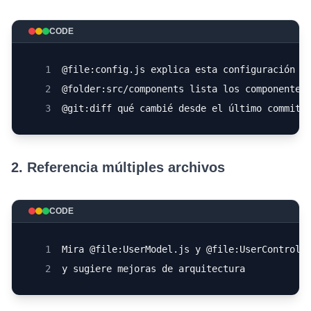
CODE
1
@file:config.js explica esta configuración
2
@folder:src/components lista los componentes
3
@git:diff qué cambié desde el último commit
2. Referencia múltiples archivos
CODE
1
Mira @file:UserModel.js y @file:UserControll
2
y sugiere mejoras de arquitectura