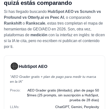
quizá estás comparando
Si has llegado buscando
HubSpot AEO vs Scrunch vs
Profound vs Otterly.ai vs Peec AI
, o comparando
Rankshift
o
Rankscale
, estas tres completan el mapa de
herramientas de GEO/AEO en 2026. Son, otra vez,
plataformas de
medición
con la interfaz en inglés: te dicen
si la IA te cita, pero no escriben ni publican el contenido
por ti.
🟠
HubSpot AEO
“
AEO Grader gratis + plan de pago para medir tu marca
en la IA
”
Precio:
AEO Grader gratis (ilimitado); plan de pago 50
$/mes (25 prompts, sin suscripción a HubSpot,
prueba de 28 días)
LLMs:
ChatGPT, Gemini, Perplexity