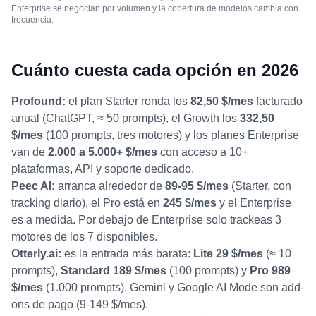
Enterprise se negocian por volumen y la cobertura de modelos cambia con
frecuencia.
Cuánto cuesta cada opción en 2026
Profound:
el plan Starter ronda los
82,50 $/mes
facturado
anual (ChatGPT, ≈ 50 prompts), el Growth los
332,50
$/mes
(100 prompts, tres motores) y los planes Enterprise
van de
2.000 a 5.000+ $/mes
con acceso a 10+
plataformas, API y soporte dedicado.
Peec AI:
arranca alrededor de
89-95 $/mes
(Starter, con
tracking diario), el Pro está en
245 $/mes
y el Enterprise
es a medida. Por debajo de Enterprise solo trackeas 3
motores de los 7 disponibles.
Otterly.ai:
es la entrada más barata:
Lite 29 $/mes
(≈ 10
prompts),
Standard 189 $/mes
(100 prompts) y
Pro 989
$/mes
(1.000 prompts). Gemini y Google AI Mode son add-
ons de pago (9-149 $/mes).