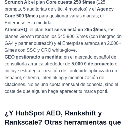
Scrunch AI:
el plan
Core cuesta 250 $/mes
(125
prompts, 5 auditorías de sitio, 4 modelos) y el
Agency
Core 500 $/mes
para gestionar varias marcas; el
Enterprise es a medida.
AthenaHQ:
el plan
Self-serve está en 295 $/mes
, los
planes Growth rondan los 545-900 $/mes (con integración
GA4 y partner outreach) y el Enterprise arranca en 2.000+
$/mes con SSO y CRO white-glove.
GEO gestionado a medida:
en el mercado español de
consultoría arranca alrededor de
5.000 € de proyecto
e
incluye estrategia, creación de contenido optimizado en
español, schema, interlinking y monitorización de
citaciones. No es una cuota mensual de consola, sino el
coste de que alguien haga aparecer tu marca por ti.
¿Y HubSpot AEO, Rankshift y
Rankscale? Otras herramientas que