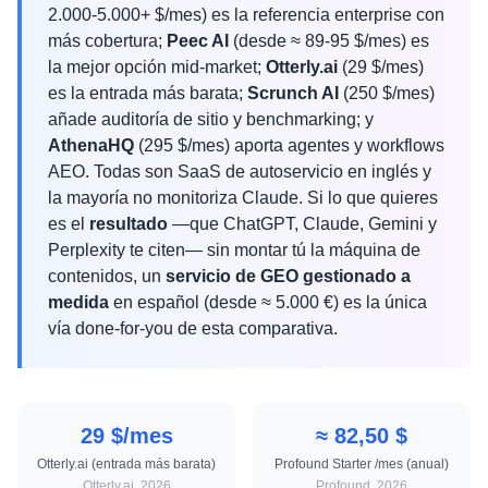
2.000-5.000+ $/mes) es la referencia enterprise con
más cobertura;
Peec AI
(desde ≈ 89-95 $/mes) es
la mejor opción mid-market;
Otterly.ai
(29 $/mes)
es la entrada más barata;
Scrunch AI
(250 $/mes)
añade auditoría de sitio y benchmarking; y
AthenaHQ
(295 $/mes) aporta agentes y workflows
AEO. Todas son SaaS de autoservicio en inglés y
la mayoría no monitoriza Claude. Si lo que quieres
es el
resultado
—que ChatGPT, Claude, Gemini y
Perplexity te citen— sin montar tú la máquina de
contenidos, un
servicio de GEO gestionado a
medida
en español (desde ≈ 5.000 €) es la única
vía done-for-you de esta comparativa.
29 $/mes
≈ 82,50 $
Otterly.ai (entrada más barata)
Profound Starter /mes (anual)
Otterly.ai, 2026
Profound, 2026