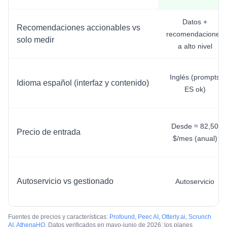
Datos +
Recomendaciones accionables vs
recomendaciones
solo medir
a alto nivel
Inglés (prompts
Idioma español (interfaz y contenido)
ES ok)
Desde ≈ 82,50
Precio de entrada
$/mes (anual)
Autoservicio vs gestionado
Autoservicio
Fuentes de precios y características:
Profound
,
Peec AI
,
Otterly.ai
,
Scrunch
AI
,
AthenaHQ
. Datos verificados en mayo-junio de 2026; los planes