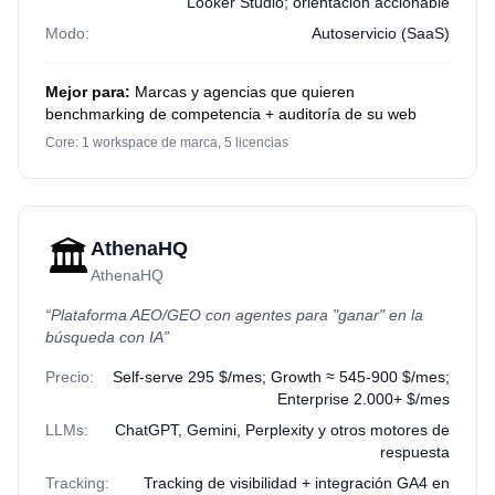
Looker Studio; orientación accionable
Modo:
Autoservicio (SaaS)
Mejor para:
Marcas y agencias que quieren
benchmarking de competencia + auditoría de su web
Core: 1 workspace de marca, 5 licencias
🏛️
AthenaHQ
AthenaHQ
“
Plataforma AEO/GEO con agentes para "ganar" en la
búsqueda con IA
”
Precio:
Self-serve 295 $/mes; Growth ≈ 545-900 $/mes;
Enterprise 2.000+ $/mes
LLMs:
ChatGPT, Gemini, Perplexity y otros motores de
respuesta
Tracking:
Tracking de visibilidad + integración GA4 en