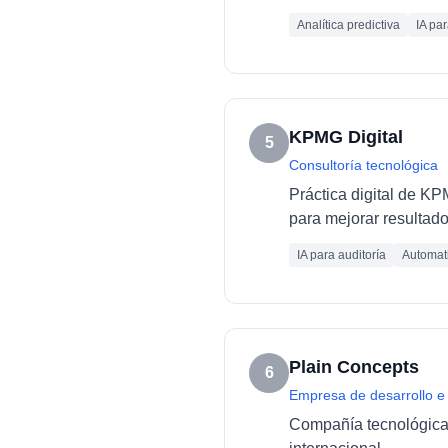
Analítica predictiva
IA pa
KPMG Digital
5
Consultoría tecnológica
Práctica digital de K
para mejorar resultado
IA para auditoría
Automati
Plain Concepts
6
Empresa de desarrollo e
Compañía tecnológica e