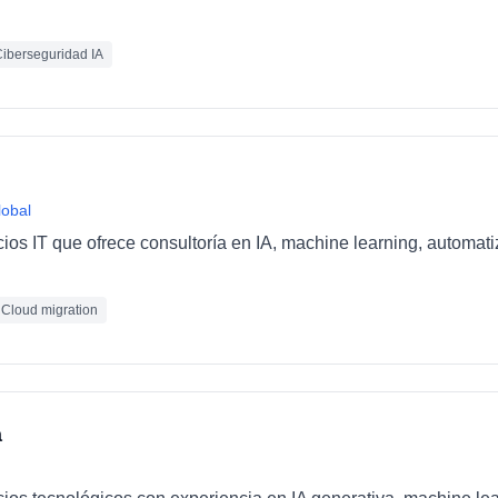
iberseguridad IA
lobal
cios IT que ofrece consultoría en IA, machine learning, automat
Cloud migration
a