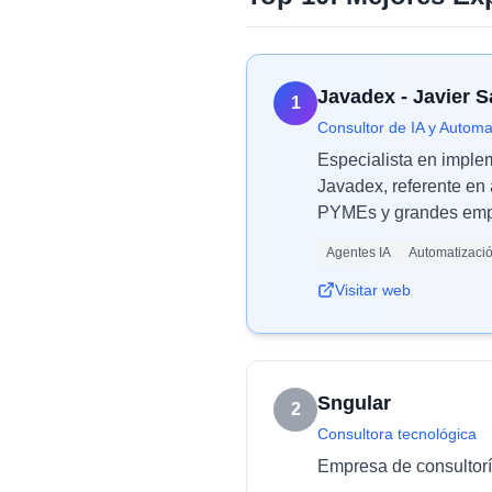
Javadex - Javier 
1
Consultor de IA y Automa
Especialista en imple
Javadex, referente en 
PYMEs y grandes empr
Agentes IA
Automatizaci
Visitar web
Sngular
2
Consultora tecnológica
Empresa de consultoría