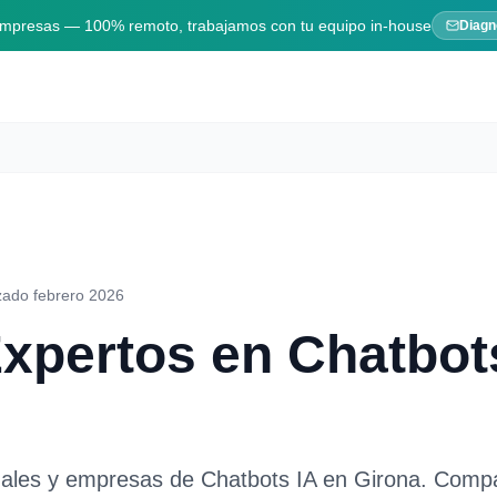
 empresas — 100% remoto, trabajamos con tu equipo in-house
Diagn
zado febrero 2026
Expertos en
Chatbot
nales y empresas de
Chatbots IA
en
Girona
. Compa