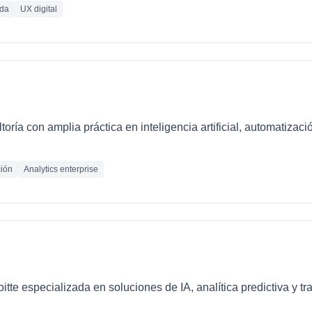
ada
UX digital
oría con amplia práctica en inteligencia artificial, automatizaci
ión
Analytics enterprise
loitte especializada en soluciones de IA, analítica predictiva y 