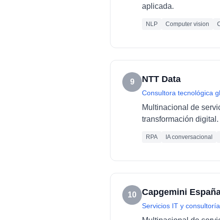
aplicada.
NLP
Computer vision
C
NTT Data
9
Consultora tecnológica g
Multinacional de servi
transformación digital.
RPA
IA conversacional
Capgemini Españ
10
Servicios IT y consultoría