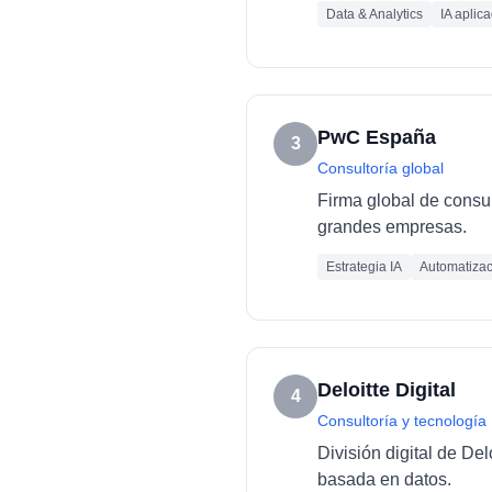
Data & Analytics
IA aplic
PwC España
3
Consultoría global
Firma global de consult
grandes empresas.
Estrategia IA
Automatizac
Deloitte Digital
4
Consultoría y tecnología
División digital de De
basada en datos.