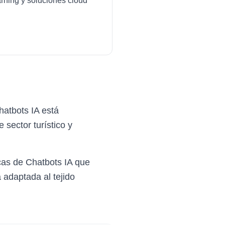
arning y soluciones cloud
hatbots IA está
sector turístico y
cas de Chatbots IA que
 adaptada al tejido