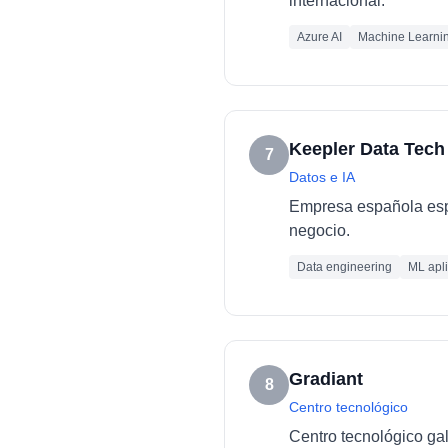
internacional.
Azure AI
Machine Learni
Keepler Data Tech
7
Datos e IA
Empresa española espec
negocio.
Data engineering
ML apl
Gradiant
8
Centro tecnológico
Centro tecnológico ga