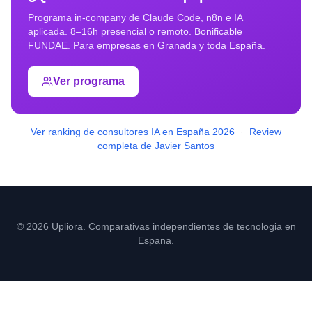
Programa in-company de Claude Code, n8n e IA
aplicada. 8–16h presencial o remoto. Bonificable
FUNDAE. Para empresas en
Granada
y toda España.
Ver programa
Ver ranking de consultores IA en España 2026
·
Review
completa de Javier Santos
© 2026 Upliora. Comparativas independientes de tecnologia en
Espana.