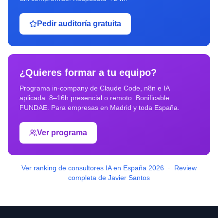
Pedir auditoría gratuita
¿Quieres formar a tu equipo?
Programa in-company de Claude Code, n8n e IA
aplicada. 8–16h presencial o remoto. Bonificable
FUNDAE. Para empresas en
Madrid
y toda España.
Ver programa
Ver ranking de consultores IA en España 2026
·
Review
completa de Javier Santos