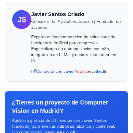
Javier Santos Criado
JS
Consultor de IA y Automatizacion | Fundador de
Javadex
Experto en implementacion de soluciones de
Inteligencia Artificial para empresas.
Especializado en automatizacion con n8n,
integracion de LLMs, y desarrollo de agentes
IA.
Contactar con Javier
YouTube
LinkedIn
¿Tienes un proyecto de
Computer
Vision
en
Madrid
?
Auditoría gratuita de 30 minutos con Javier Santos
(Javadex) para evaluar viabilidad, alcance y coste real.
Sin compromiso. Respuesta < 24h.