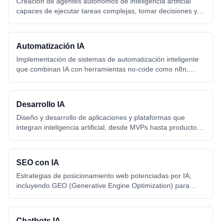
Creación de agentes autónomos de inteligencia artificial
capaces de ejecutar tareas complejas, tomar decisiones y
automatizar flujos de trabajo empresariales sin intervención
humana.
Automatización IA
Implementación de sistemas de automatización inteligente
que combinan IA con herramientas no-code como n8n,
Make y Zapier para optimizar procesos empresariales.
Desarrollo IA
Diseño y desarrollo de aplicaciones y plataformas que
integran inteligencia artificial, desde MVPs hasta productos
enterprise con modelos de lenguaje, visión artificial y ML.
SEO con IA
Estrategias de posicionamiento web potenciadas por IA,
incluyendo GEO (Generative Engine Optimization) para
aparecer en ChatGPT, Claude, Gemini y otros buscadores
de IA.
Chatbots IA