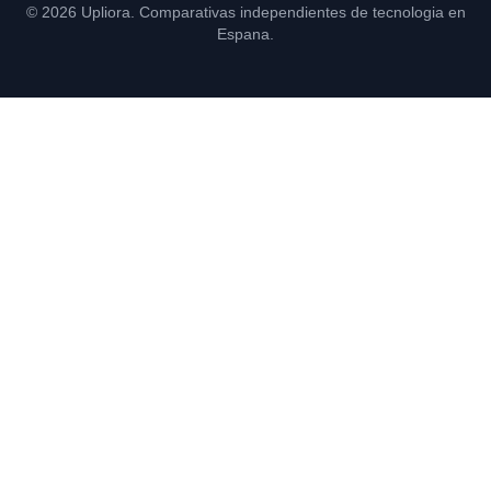
© 2026 Upliora. Comparativas independientes de tecnologia en
Espana.
Consultoría y formación en IA para empresas