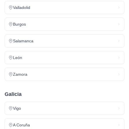
Valladolid
Burgos
Salamanca
León
Zamora
Galicia
Vigo
A Coruña