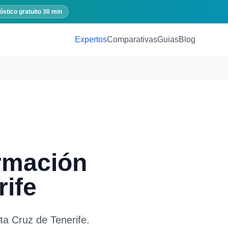
óstico gratuito 30 min
Expertos
Comparativas
Guias
Blog
rmación
rife
ta Cruz de Tenerife
.