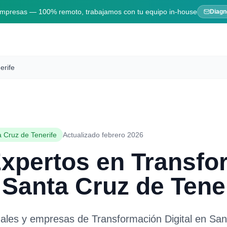
 empresas — 100% remoto, trabajamos con tu equipo in-house
Diagn
erife
 Cruz de Tenerife
Actualizado febrero 2026
Expertos en
Transfo
n
Santa Cruz de Tene
nales y empresas de
Transformación Digital
en
San