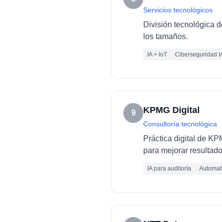
Servicios tecnológicos
División tecnológica d
los tamaños.
IA + IoT
Ciberseguridad I
KPMG Digital
9
Consultoría tecnológica
Práctica digital de K
para mejorar resultado
IA para auditoría
Automati