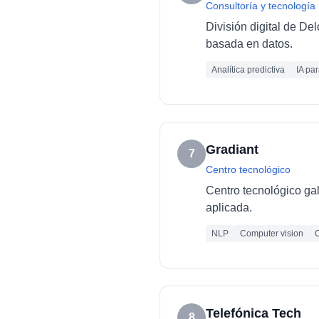
Consultoría y tecnología
División digital de De
basada en datos.
Analítica predictiva
IA pa
Gradiant
7
Centro tecnológico
Centro tecnológico ga
aplicada.
NLP
Computer vision
C
Telefónica Tech
8