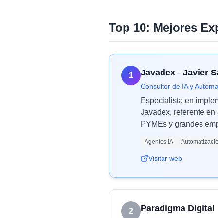
Top 10: Mejores Ex
Javadex - Javier 
1
Consultor de IA y Automa
Especialista en imple
Javadex, referente en 
PYMEs y grandes empr
Agentes IA
Automatizaci
Visitar web
Paradigma Digital
2