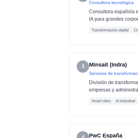
Consultora tecnológica
Consultora española es
IA para grandes corpo
Transformación digital
Cl
Minsait (Indra)
3
Servicios de transformaci
División de transforma
empresas y administra
Smart cities
IA industrial
PwC España
4