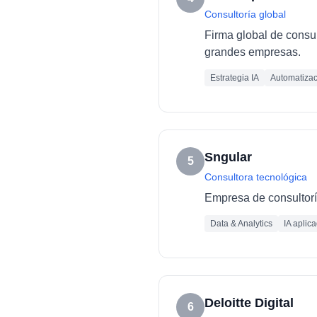
Consultoría global
Firma global de consult
grandes empresas.
Estrategia IA
Automatizac
Sngular
5
Consultora tecnológica
Empresa de consultoría
Data & Analytics
IA aplic
Deloitte Digital
6