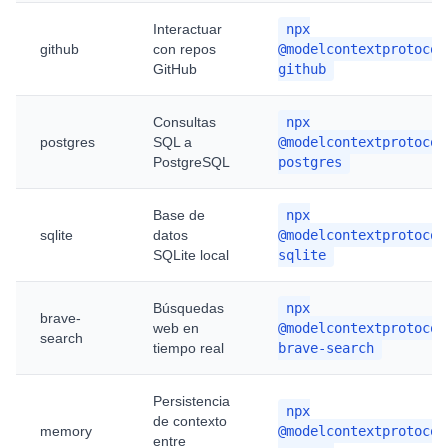
Interactuar
npx
github
con repos
@modelcontextprotocol
GitHub
github
Consultas
npx
postgres
SQL a
@modelcontextprotocol
PostgreSQL
postgres
Base de
npx
sqlite
datos
@modelcontextprotocol
SQLite local
sqlite
Búsquedas
npx
brave-
web en
@modelcontextprotocol
search
tiempo real
brave-search
Persistencia
npx
de contexto
memory
@modelcontextprotocol
entre