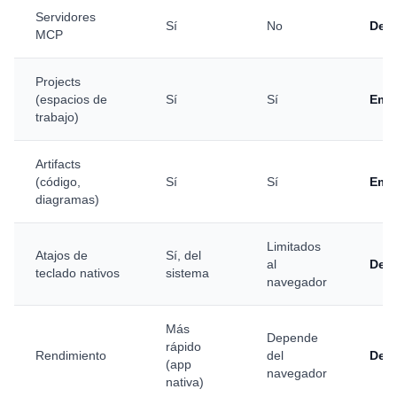
Servidores
Sí
No
Des
MCP
Projects
(espacios de
Sí
Sí
Emp
trabajo)
Artifacts
(código,
Sí
Sí
Emp
diagramas)
Limitados
Atajos de
Sí, del
al
Des
teclado nativos
sistema
navegador
Más
Depende
rápido
Rendimiento
del
Des
(app
navegador
nativa)