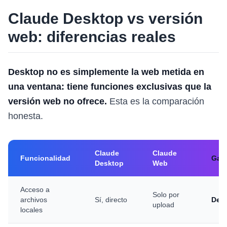
Claude Desktop vs versión
web: diferencias reales
Desktop no es simplemente la web metida en
una ventana: tiene funciones exclusivas que la
versión web no ofrece.
Esta es la comparación
honesta.
Claude
Claude
Funcionalidad
Gan
Desktop
Web
Acceso a
Solo por
archivos
Sí, directo
Des
upload
locales