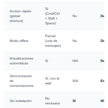
Sí
Acceso rápido
(Cmd/Ctrl
(global
No
Des
+ Shift +
shortcut)
Space)
Parcial
Modo offline
(cola de
No
Des
mensajes)
Actualizaciones
Sí
N/A
Des
automáticas
Sincronización
Sí, con la
de
N/A
Emp
web
conversaciones
No
Sin instalación
Sí
Web
necesario