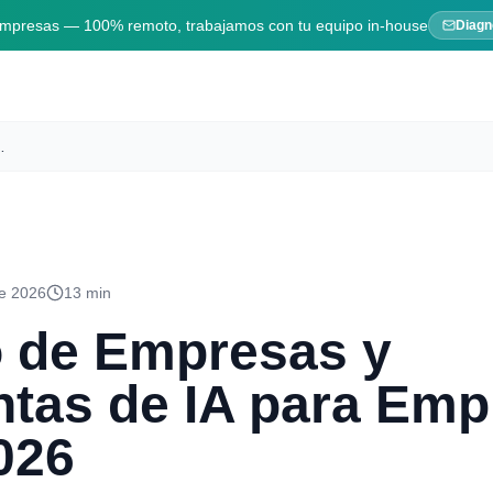
 empresas — 100% remoto, trabajamos con tu equipo in-house
Diagn
ra Empresas en España 2026
de 2026
13 min
o de Empresas y
tas de IA para Emp
026