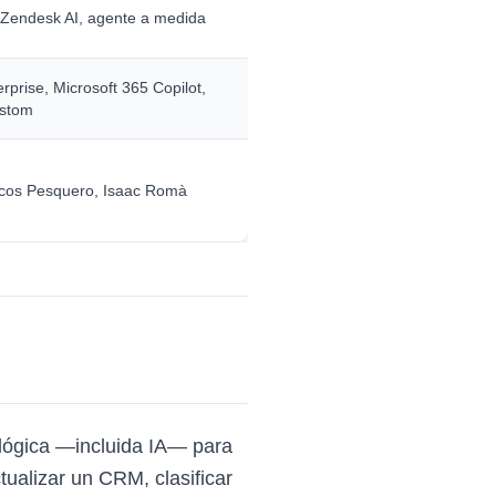
 Zendesk AI, agente a medida
prise, Microsoft 365 Copilot,
ustom
cos Pesquero, Isaac Romà
 lógica —incluida IA— para
tualizar un CRM, clasificar