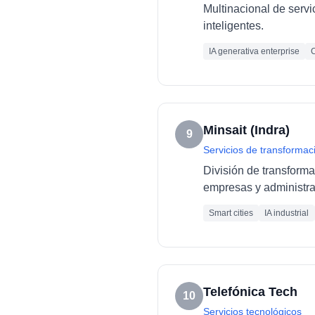
Multinacional de servi
inteligentes.
IA generativa enterprise
C
Minsait (Indra)
9
Servicios de transformaci
División de transforma
empresas y administra
Smart cities
IA industrial
Telefónica Tech
10
Servicios tecnológicos