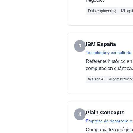
negocio.
Data engineering
ML apl
IBM España
3
Tecnología y consultoría
Referente histórico en 
computación cuántica.
Watson AI
Automatizació
Plain Concepts
4
Empresa de desarrollo e
Compañía tecnológica e