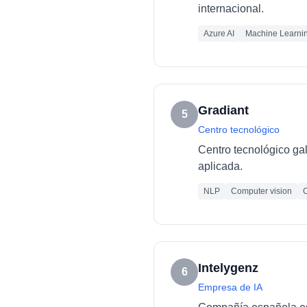
internacional.
Azure AI
Machine Learni
Gradiant
5
Centro tecnológico
Centro tecnológico ga
aplicada.
NLP
Computer vision
C
Intelygenz
6
Empresa de IA