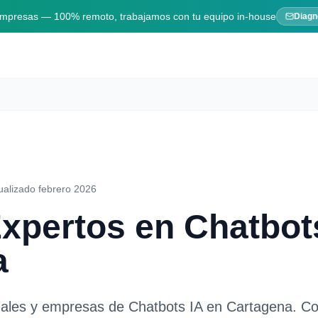
 empresas — 100% remoto, trabajamos con tu equipo in-house
Diagn
ualizado febrero 2026
Expertos en
Chatbot
a
nales y empresas de
Chatbots IA
en
Cartagena
. C