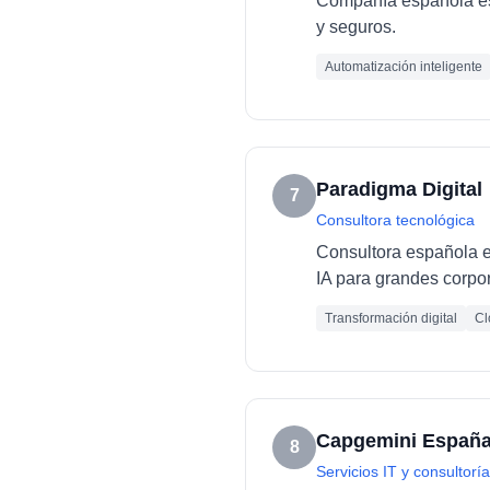
Compañía española esp
y seguros.
Automatización inteligente
Paradigma Digital
7
Consultora tecnológica
Consultora española es
IA para grandes corpo
Transformación digital
Cl
Capgemini Españ
8
Servicios IT y consultoría