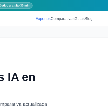
óstico gratuito 30 min
Expertos
Comparativas
Guias
Blog
s IA
en
omparativa actualizada