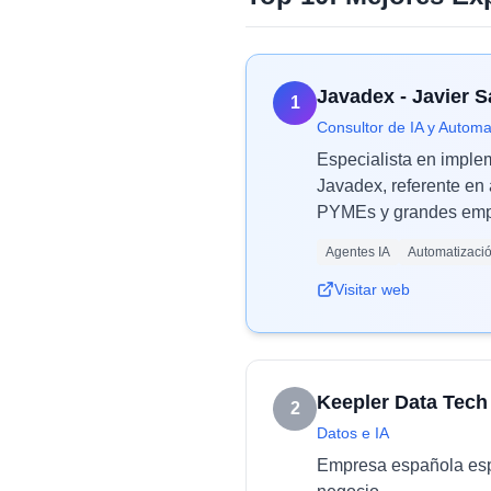
Javadex - Javier 
1
Consultor de IA y Automa
Especialista en imple
Javadex, referente en 
PYMEs y grandes empr
Agentes IA
Automatizaci
Visitar web
Keepler Data Tech
2
Datos e IA
Empresa española espec