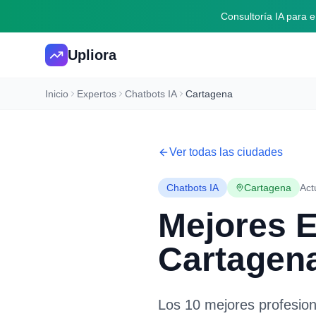
Consultoría IA para
Upliora
Inicio
Expertos
Chatbots IA
Cartagena
Ver todas las ciudades
Chatbots IA
Cartagena
Act
Mejores 
Cartagen
Los 10 mejores profesio