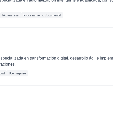
ecializada en automatización inteligente e IA aplicada, con so
IA para retail
Procesamiento documental
pecializada en transformación digital, desarrollo ágil e imple
raciones.
oud
IA enterprise
a